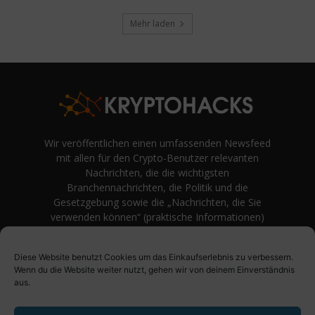
Mehr laden
Wir veröffentlichen einen umfassenden Newsfeed
mit allen für den Crypto-Benutzer relevanten
Nachrichten, die die wichtigsten
Branchennachrichten, die Politik und die
Gesetzgebung sowie die „Nachrichten, die Sie
verwenden können“ (praktische Informationen)
auf Verbraucherebene abdecken.
unvoreingenommene Bewertungen und
Diese Website benutzt Cookies um das Einkaufserlebnis zu verbessern.
Meinungen rund um Kryptowährung. Einfache
Wenn du die Website weiter nutzt, gehen wir von deinem Einverständnis
Logik und Beispiele aus der Praxis werden vor
aus.
Fachjargon und persönlichen Äußerungen
bevorzugt.