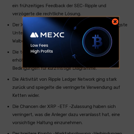
ein frühzeitiges Feedback der SEC-Ripple und
verzögerte die rechtliche Lösung.
Der XRP -Preis sank um über 5%, testete die wichtigste
Unterstützung bei 2,08 USD in Bezug auf schwere
Walbewegungen und den Verkauf.
Die technischen Indikatoren signalisieren einen
erhöhten Bearisch-Impuls mit überverkauften
Bedingungen für kurzfristige Diagramme.
Die Aktivität von Ripple Ledger Network ging stark
zurück und spiegelte die verringerte Verwendung auf
Ketten wider.
Die Chancen der XRP -ETF -Zulassung haben sich
verringert, was die Anleger dazu veranlasst hat, eine
vorsichtige Haltung einzunehmen.
Der breitere Krypto -Marktabschwung -Verbindungen