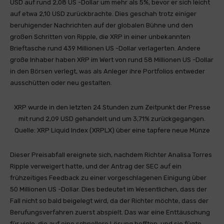
USD auf rund 2,08 US -Dollar um mehr als 5%, bevor er sich leicht
auf etwa 2,10 USD zurückbrachte. Dies geschah trotz einiger
beruhigender Nachrichten auf der globalen Bühne und den
großen Schritten von Ripple, die XRP in einer unbekannten
Brieftasche rund 439 Millionen US -Dollar verlagerten. Andere
große Inhaber haben XRP im Wert von rund 58 Millionen US -Dollar
in den Börsen verlegt, was als Anleger ihre Portfolios entweder
ausschütten oder neu gestalten.
XRP wurde in den letzten 24 Stunden zum Zeitpunkt der Presse
mit rund 2,09 USD gehandelt und um 3,71% zurückgegangen.
Quelle: XRP Liquid Index (XRPLX) über eine tapfere neue Münze
Dieser Preisabfall ereignete sich, nachdem Richter Analisa Torres
Ripple verweigert hatte, und der Antrag der SEC auf ein
frühzeitiges Feedback zu einer vorgeschlagenen Einigung über
50 Millionen US -Dollar. Dies bedeutet im Wesentlichen, dass der
Fall nicht so bald beigelegt wird, da der Richter möchte, dass der
Berufungsverfahren zuerst abspielt. Das war eine Enttäuschung
für viele, die auf eine schnellere Lösung hofften, und sie fügte