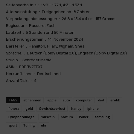
Seitenverhältnis ‏ : ‎ 16:9 – 1.77:1, 4:3 – 1.33:1
Alterseinstufung ‏ : ‎ Freigegeben ab 18 Jahren
Verpackungsabmessungen ‏ : ‎ 26,8 x 15,4 x 4 cm; 157 Gramm
Regisseur ‏ : ‎ Passero, Zach
Laufzeit ‏ : ‎ 5 Stunden und 50 Minuten
Erscheinungstermin ‏ : ‎ 14. November 2024
Darsteller ‏ : ‎ Hamilton, Hilary, Wigham, Shea
Sprache, ‏ : ‎ Deutsch (Dolby Digital 2.0), Englisch (Dolby Digital 2.0)
Studio ‏ : ‎ Schröder Media
ASIN ‏ : ‎ B0DJV7FFX7
Herkunftsland ‏ : ‎ Deutschland
Anzahl Disks ‏ : ‎ 4
TAGS
abnehmen
apple
auto
computer
diät
erotik
fitness
geld
Gewichtsverlust
handy
iphone
Lymphdrainage
muskeln
parfüm
Poker
samsung
sport
Tuning
uhr