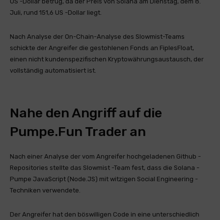
US -Dollar betrug, da der Preis von Solana am Dienstag, dem 8.
Juli, rund 151,6 US -Dollar liegt.
Nach Analyse der On-Chain-Analyse des Slowmist-Teams
schickte der Angreifer die gestohlenen Fonds an FiplesFloat,
einen nicht kundenspezifischen Kryptowährungsaustausch, der
vollständig automatisiert ist.
Nahe den Angriff auf die
Pumpe.Fun Trader an
Nach einer Analyse der vom Angreifer hochgeladenen Github -
Repositories stellte das Slowmist -Team fest, dass die Solana -
Pumpe JavaScript (Node.JS) mit witzigen Social Engineering -
Techniken verwendete.
Der Angreifer hat den böswilligen Code in eine unterschiedlich