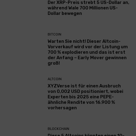
Der XRP-Preis strebt 5 US-Dollar an,
während Wale 700 Millionen US-
Dollar bewegen
BITCOIN
Warten Sie nicht! Dieser Altcoin-
Vorverkauf wird vor der Listung um
700 % explodieren und das ist erst
der Anfang – Early Mover gewinnen
groß!
ALTCOIN
XYZVerse ist für einen Ausbruch
von 0,002 USD positioniert, wobei
Experten bis 2025 eine PEPE-
ähnliche Rendite von 16.900 %
vorhersagen
BLOCKCHAIN
Diese 5 Altcoins könnten einen 10-