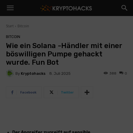
Start
Bitcoin
BITCOIN
Wie ein Solana -Händler mit einer
böswilligen Pumpe gehackt
wurde. Fun Bot
By
Kryptohacks
388
0
8. Juli 2025
Facebook
Twitter
Der Angreifer zugreift auf sensible