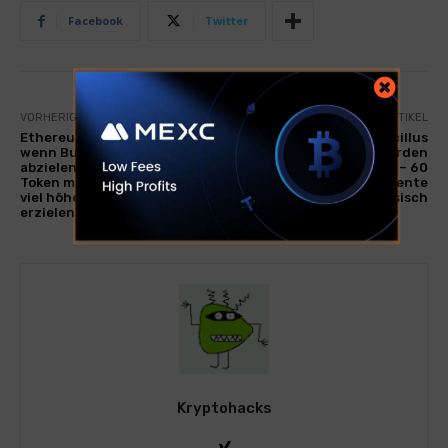
Facebook
Twitter
VORHERIGER ARTIKEL
NÄCHSTER ARTIKEL
Ethereum (ETH) Impuls baut,
Apyforme – Lactobacillus
wenn Bullen 3.200 USD
Gasseri – Bis zu 50 Milliarden
abzielen, aber dieses Defi -
KBE/Tag – 60
Token mit 0,03 USD könnte
Magensaftresistente
viel höhere Renditen
Kapseln – 100% Französisch
erzielen
Kryptohacks