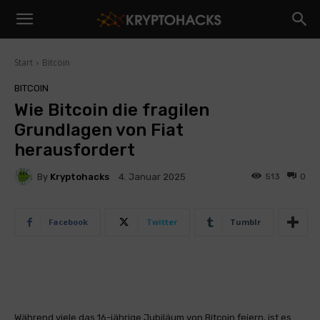
Start
Bitcoin
BITCOIN
Wie Bitcoin die fragilen
Grundlagen von Fiat
herausfordert
By
Kryptohacks
513
0
4. Januar 2025
Facebook
Twitter
Tumblr
Während viele das 16-jährige Jubiläum von Bitcoin feiern, ist es