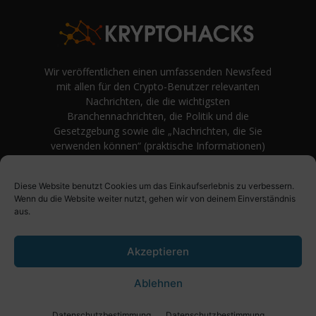
Wir veröffentlichen einen umfassenden Newsfeed
mit allen für den Crypto-Benutzer relevanten
Nachrichten, die die wichtigsten
Branchennachrichten, die Politik und die
Gesetzgebung sowie die „Nachrichten, die Sie
verwenden können“ (praktische Informationen)
auf Verbraucherebene abdecken.
unvoreingenommene Bewertungen und
Diese Website benutzt Cookies um das Einkaufserlebnis zu verbessern.
Meinungen rund um Kryptowährung. Einfache
Wenn du die Website weiter nutzt, gehen wir von deinem Einverständnis
Logik und Beispiele aus der Praxis werden vor
aus.
Fachjargon und persönlichen Äußerungen
bevorzugt.
Akzeptieren
Ablehnen
Über uns
Impressum
Datenschutzbestimmung
Datenschutzbestimmung
Datenschutzbestimmung