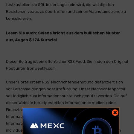
festzustellen, ob SOL in der Lage sein wird, die wichtigsten
Resistenzniveaus zu übertreffen und seinen Wachstumstrend zu
konsolidieren.
Lesen Sie auch:
Solana bricht aus dem bullischen Muster
aus, Augen $ 174 Kursziel
Dieser Beitrag ist ein öffentlicher RSS Feed. Sie finden den Original
Post unter tronweekly.com .
Unser Portal ist ein RSS-Nachrichtendienst und distanziert sich
vor Falschmeldungen oder Irreführung. Unser Nachrichtenportal
soll lediglich zum Informationsaustausch genutzt werden. Die auf
dieser Website bereitgestellten Informationen stellen keine
Finanzberatung dar und sind nicht als solche gedacht. Die
Informationen sind allgemeiner Natur und dienen nur zu
Informationszwecken. Wenn Sie Finanzberatung für Ihre
individuelle Situation benötigen, sollten Sie den Rat von einem