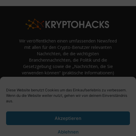
Wir veröffentlichen einen umfassenden Newsfeed
mit allen für den Crypto-Benutzer relevanten
Nachrichten, die die wichtigsten
Branchennachrichten, die Politik und die
Gesetzgebung sowie die „Nachrichten, die Sie
verwenden können“ (praktische Informationen)
auf Verbraucherebene abdecken.
unvoreingenommene Bewertungen und
Diese Website benutzt Cookies um das Einkaufserlebnis zu verbessern.
Meinungen rund um Kryptowährung. Einfache
Wenn du die Website weiter nutzt, gehen wir von deinem Einverständnis
Logik und Beispiele aus der Praxis werden vor
aus.
Fachjargon und persönlichen Äußerungen
bevorzugt.
Akzeptieren
Ablehnen
Über uns
Impressum
Datenschutzbestimmung