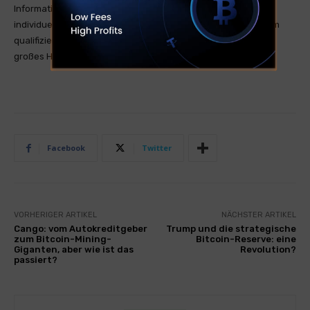
Informationszwecken. Wenn Sie Finanzberatung für Ihre
individuelle Situation benötigen, sollten Sie den Rat von einem
qualifizierten Finanzberater einholen. Kryptohandel hat ein
großes Handelsrisiko was zum Totalverlust führen kann.
Facebook
Twitter
VORHERIGER ARTIKEL
NÄCHSTER ARTIKEL
Cango: vom Autokreditgeber
Trump und die strategische
zum Bitcoin-Mining-
Bitcoin-Reserve: eine
Giganten, aber wie ist das
Revolution?
passiert?