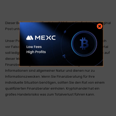
Dieser Beitrag ist ein öffentlicher RSS Feed. Sie finden den Original
Post unter coinspeaker.com .
Unser Portal ist ein RSS-Nachrichtendienst und distanziert sich
vor Falschmeldungen oder Irreführung. Unser Nachrichtenportal
soll lediglich zum Informationsaustausch genutzt werden. Die auf
dieser Website bereitgestellten Informationen stellen keine
Finanzberatung dar und sind nicht als solche gedacht. Die
Informationen sind allgemeiner Natur und dienen nur zu
Informationszwecken. Wenn Sie Finanzberatung für Ihre
individuelle Situation benötigen, sollten Sie den Rat von einem
qualifizierten Finanzberater einholen. Kryptohandel hat ein
großes Handelsrisiko was zum Totalverlust führen kann.