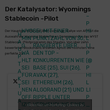
Der Katalysator: Wyomings
–
Stablecoin -Pilot
P
WYO
SEI, MIT EINER
HI
Der Hauptgrund für die Überraschungs -Rallye von APT ist die
H
Auswahl der Wyoming Stable Token Commission für das WYST
MIN
PUNKTZAHL VON 30,
L
A
Stablecoin -Pilotprogramm des Staates. Von über zehn
G
RANGIERTE ÜBER
LI
bewerteten Blockchains erzielten Aptos die höchsten, eine
U
WÄ
DEN TOP -
P
perfekte 32.
P
HLT
KONKURRENTEN WIE
(@
T
SEI
BASE (25), SUI (26),
P
A
FÜR
AVAX (27),
HI
K
SEI
ETHEREUM (26),
L
T
NEN
ALGORAND (21) UND
LI
U
OFF
RIPPLE UNTER
P
A
IZIE
VERWENDUNG EINES
_
Klicke hier, um Marketing-Cookies zu
L