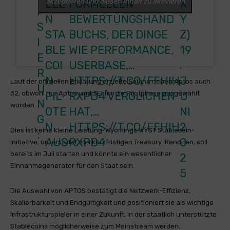
akzeptieren und diesen Inhalt zu aktivieren
LLE
FORMELLEN
X
I
N
BEWERTUNGSHAND
Y
S
STA
BUCHS, DER DINGE
Z)
I
BLE
WIE PERFORMANCE,
19
E
COI
USERBASE,…
.
R
N -
HTTPS://T.CO/FFHIH
J
Laut der offiziellen Erklärung erzielte Solana neben Aptos auch
U
PIL
RXPD4 VERGLICHEN
U
32, obwohl nur Aptos und SEI für die Pilotphase ausgewählt
N
wurden.
OTE
HAT,…
NI
G
N
HTTPS://T.CO/FFHIH
2
Dies ist keine kleine Leistung. Wyomings WYST Stablecoin-
:
AUS
RXPD4
0
Initiative, unterstützt von kurzfristigen Treasury-Renditen, soll
bereits im Juli starten und könnte ein wesentlicher
2
Einnahmegenerator für den Staat sein.
5
Die Auswahl von APTOS bestätigt die Netzwerk-Effizienz,
Skalierbarkeit und Endgültigkeit und positioniert sie als wichtige
Infrastrukturspieler in einer Zukunft, in der staatlich unterstützte
Stablecoins möglicherweise zum Mainstream werden.