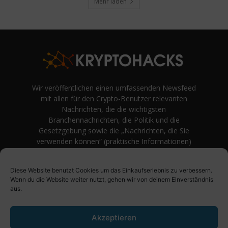
Mehr laden
Wir veröffentlichen einen umfassenden Newsfeed
mit allen für den Crypto-Benutzer relevanten
Nachrichten, die die wichtigsten
Branchennachrichten, die Politik und die
Gesetzgebung sowie die „Nachrichten, die Sie
verwenden können“ (praktische Informationen)
auf Verbraucherebene abdecken.
unvoreingenommene Bewertungen und
Diese Website benutzt Cookies um das Einkaufserlebnis zu verbessern.
Meinungen rund um Kryptowährung. Einfache
Wenn du die Website weiter nutzt, gehen wir von deinem Einverständnis
Logik und Beispiele aus der Praxis werden vor
aus.
Fachjargon und persönlichen Äußerungen
bevorzugt.
Akzeptieren