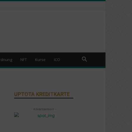
rdnung
NFT
Kurse
ICO
UPTOTA KREDITKARTE
- Advertisement -