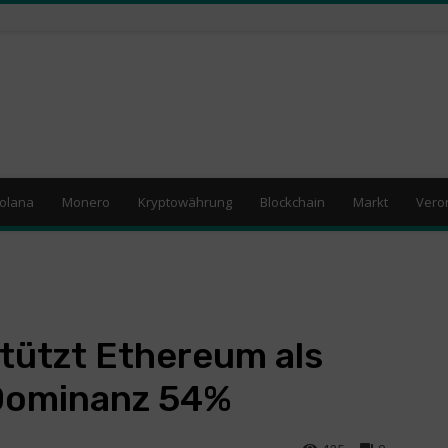
olana
Monero
Kryptowährung
Blockchain
Markt
Vero
stützt Ethereum als
Dominanz 54%