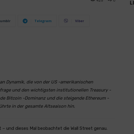
425
0
L
umblr
Telegram
Viber
 an Dynamik, die von der US -amerikanischen
age und den wichtigsten institutionellen Treasury -
nde Bitcoin -Dominanz und die steigende Ethereum -
ührte in der gesamte Altseaison hin.
– und dieses Mal beobachtet die Wall Street genau.