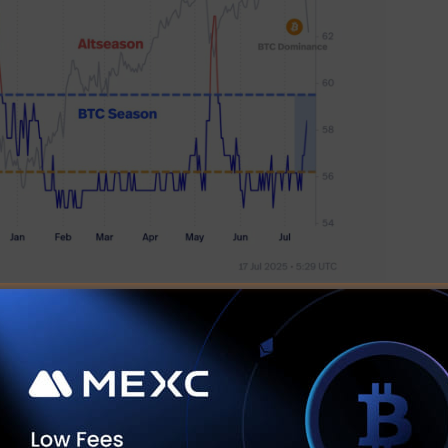
der Bitcoin -Dominanz häufig zu einer Kapitalrotation in
 Anklage anführte.
 um 20% gestiegen und übertrifft Bitcoin. Die täglichen