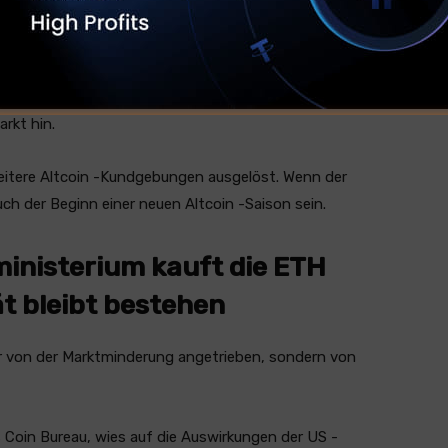
en haben Rekordhochs erreicht und eine starke
 Bitcoin -Dominanz deutet auf eine potenzielle
rkt hin.
eitere Altcoin -Kundgebungen ausgelöst. Wenn der
h der Beginn einer neuen Altcoin -Saison sein.
ministerium kauft die ETH
tät bleibt bestehen
ur von der Marktminderung angetrieben, sondern von
 Coin Bureau, wies auf die Auswirkungen der US -