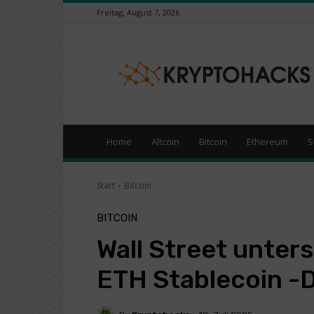
Freitag, August 7, 2026
KryptoHacks
–
Kryptowährungen
/
Börsen
News
Portal
Home
Altcoin
Bitcoin
Ethereum
S
Start
Bitcoin
BITCOIN
Wall Street unter
ETH Stablecoin -