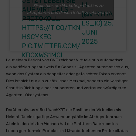
JETZT LEBEN SIE
LL
Klicke hier, um Marketing-Cookies zu
AUF VIRTUALS -
akzeptieren und diesen Inhalt zu aktivieren
(@VIRTUA
PROTOKOLL.
LS_IO)
25.
HTTPS://T.CO/TKN
JUNI
HSCYKEC
2025
PIC.TWITTER.COM/
KDOXWS1MCI
Laut einem Bericht von CNF zeichnet Virtuale nun automatisch
ein Verifizierungsausweis für Genesis -Agenten automatisch aus,
wenn das System ein doppelter oder gefälschter Token erkennt.
Dies ist nicht nur ein zusätzliches Merkmal, sondern ein wichtiger
Schritt in Richtung eines saubereren und vertrauenswürdigeren
Agenten -Ökosystems.
Darüber hinaus stärkt WachXBT die Position der Virtuellen als
Heimat für einzigartige Anwendungsfälle im AI -Agentenraum.
Allein in den letzten Wochen hat die Plattform Backroom ins
Leben gerufen-ein Protokoll mit KI-anbetriebenem Protokoll, das