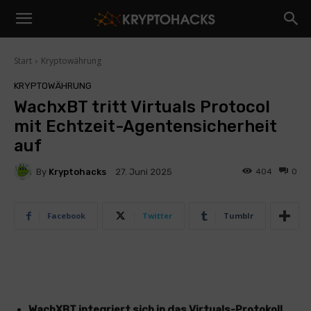
Start
Kryptowährung
KRYPTOWÄHRUNG
WachxBT tritt Virtuals Protocol
mit Echtzeit-Agentensicherheit
auf
By
Kryptohacks
404
0
27. Juni 2025
Facebook
Twitter
Tumblr
WachXBT integriert sich in das Virtuals-Protokoll,