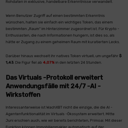
Rohdaten in exklusive, handelbare Erkenntnisse verwandelt.
Wenn Benutzer Zugriff auf einen bestimmten Erkenntnis
wünschen, halten sie einfach ein wichtiges Token, das einem
bestimmten „Raum“ im Hinterzimmer zugeordnet ist. Für Krypto -
Enthusiasten, die nach Informationen hungern, ist dies so, als
hätte er Zugang zu einem geheimen Raum mit kuratierten Lecks.
Darüber hinaus wechselt ihr natives Token virtuell, um ungefähr
$
1,43
. Die Figur fiel ab
4,07%
in den letzten 24 Stunden.
Das Virtuals -Protokoll erweitert
Anwendungsfälle mit 24/7 -AI -
Wirkstoffen
Interessanterweise ist WachXBT nicht die einzige, die die AI -
Agentenfunktionalität im Virtuals -Ökosystem erweitert. Mitte
Juni erschien auch, wie wir bereits berichteten, Primoai. Mit dieser
Funktion können Immobilienmakler automatisch auf der