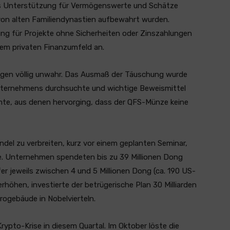
ls Unterstützung für Vermögenswerte und Schätze
von alten Familiendynastien aufbewahrt wurden.
ng für Projekte ohne Sicherheiten oder Zinszahlungen
nem privaten Finanzumfeld an.
agen völlig unwahr. Das Ausmaß der Täuschung wurde
 Unternehmens durchsuchte und wichtige Beweismittel
e, aus denen hervorging, dass der QFS-Münze keine
el zu verbreiten, kurz vor einem geplanten Seminar,
te. Unternehmen spendeten bis zu 39 Millionen Dong
er jeweils zwischen 4 und 5 Millionen Dong (ca. 190 US-
erhöhen, investierte der betrügerische Plan 30 Milliarden
ürogebäude in Nobelvierteln.
rypto-Krise in diesem Quartal. Im Oktober löste die