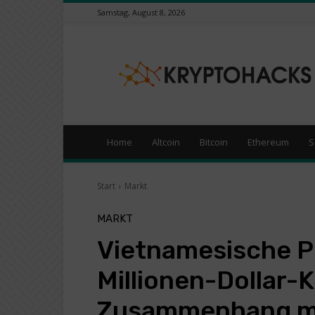
Samstag, August 8, 2026
KryptoHacks
–
Kryptowährungen
/
Börsen
News
Portal
Home
Altcoin
Bitcoin
Ethereum
S
Start
Markt
MARKT
Vietnamesische Po
Millionen-Dollar-
Zusammenhang mi