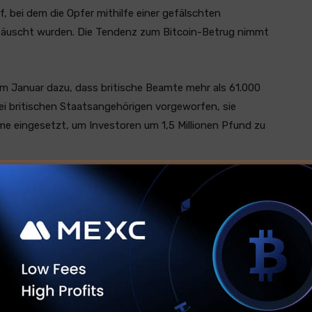
, bei dem die Opfer mithilfe einer gefälschten
uscht wurden. Die Tendenz zum Bitcoin-Betrug nimmt
im Januar dazu, dass britische Beamte mehr als 61.000
ei britischen Staatsangehörigen vorgeworfen, sie
 eingesetzt, um Investoren um 1,5 Millionen Pfund zu
chten Anlagebetrug im Jahr 2023 71 % der Verluste
e Programme immer komplexer werden, ist Wachsamkeit
rungen raten Experten Einzelpersonen und
uführen.