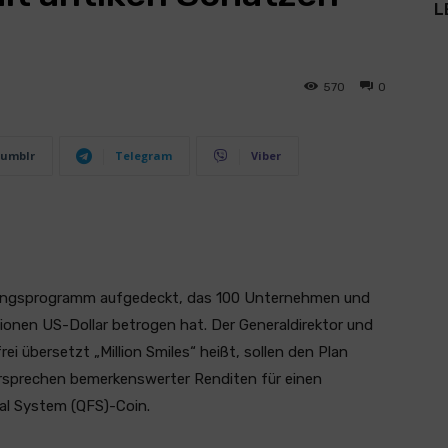
L
570
0
umblr
Telegram
Viber
ungsprogramm aufgedeckt, das 100 Unternehmen und
lionen US-Dollar betrogen hat. Der Generaldirektor und
i übersetzt „Million Smiles“ heißt, sollen den Plan
ersprechen bemerkenswerter Renditen für einen
l System (QFS)-Coin.