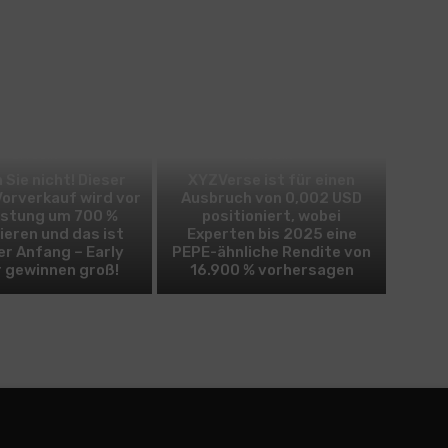
BITCOIN
ALTCOIN
 Sie nicht! Dieser
XYZVerse ist für einen
Vorverkauf wird vor
Ausbruch von 0,002 USD
istung um 700 %
positioniert, wobei
ieren und das ist
Experten bis 2025 eine
er Anfang – Early
PEPE-ähnliche Rendite von
 gewinnen groß!
16.900 % vorhersagen