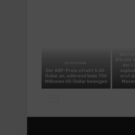
Warten
Altcoin-
BLOCKCHAIN
der L
Der XRP-Preis strebt 5 US-
explod
Dollar an, während Wale 700
erst d
Millionen US-Dollar bewegen
Mover