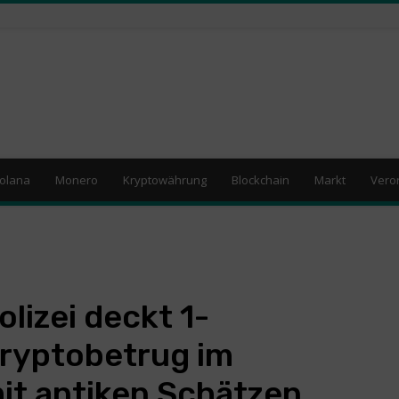
olana
Monero
Kryptowährung
Blockchain
Markt
Vero
lizei deckt 1-
Kryptobetrug im
t antiken Schätzen