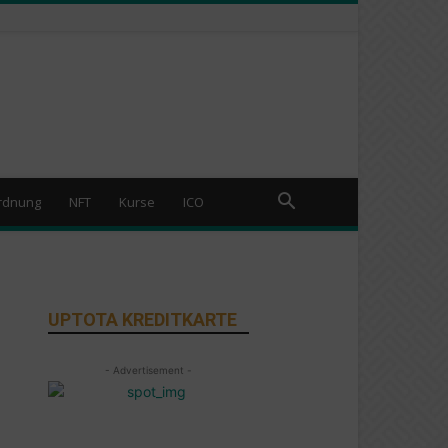
rdnung
NFT
Kurse
ICO
UPTOTA KREDITKARTE
- Advertisement -