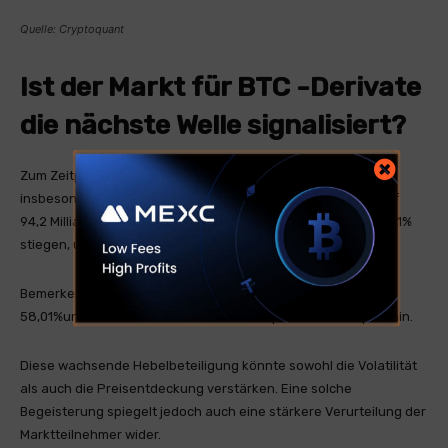
Quelle: Cryptoquant
Ist der Markt für BTC -Derivate
die nächste Welle signalisiert?
Zum Zeitpunkt des Schreibens stiegen die Derivate der BTC
insbesondere auf, wobei das Handelsvolumen um 22,34% auf
94,2 Milliarden US -Dollar stieg und die offenen Zinsen um 6,71%
stiegen, um 76,76 Milliarden US -Dollar zu erreichen.
Bemerkenswerterweise stieg das Volumen von Optionen auf
58,01%und wies auf den zunehmenden spekulativen Impuls hin.
Diese wachsende Hebelbeteiligung könnte sowohl die Volatilität
als auch die Preisentdeckung verstärken. Eine solche
Begeisterung spiegelt jedoch auch eine stärkere Verurteilung der
Marktteilnehmer wider.