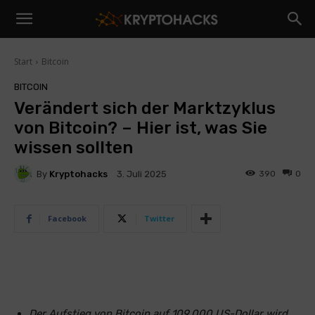
Start
Bitcoin
BITCOIN
Verändert sich der Marktzyklus
von Bitcoin? – Hier ist, was Sie
wissen sollten
By
Kryptohacks
390
0
3. Juli 2025
Facebook
Twitter
Der Aufstieg von Bitcoin auf 109.000 US-Dollar wird