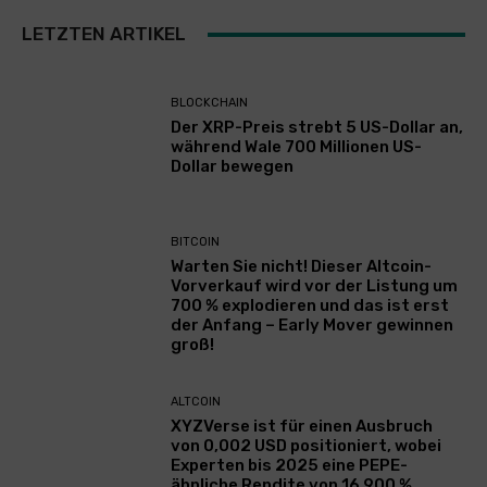
LETZTEN ARTIKEL
BLOCKCHAIN
Der XRP-Preis strebt 5 US-Dollar an,
während Wale 700 Millionen US-
Dollar bewegen
BITCOIN
Warten Sie nicht! Dieser Altcoin-
Vorverkauf wird vor der Listung um
700 % explodieren und das ist erst
der Anfang – Early Mover gewinnen
groß!
ALTCOIN
XYZVerse ist für einen Ausbruch
von 0,002 USD positioniert, wobei
Experten bis 2025 eine PEPE-
ähnliche Rendite von 16.900 %