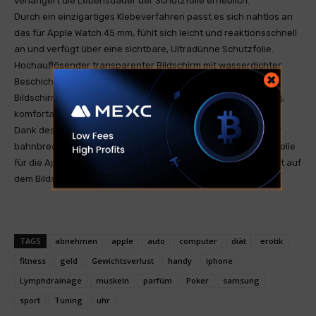
verlängert die Lebensdauer der Schutzfolie erheblich.
Durch ein einzigartiges Klebeverfahren passt es sich nahtlos an
das für Apple Watch 45 mm, fühlt sich leicht und reaktionsschnell
an und verfügt über eine sichtbare, Ultradünne Schutzfolie.
Hochauflösender transparenter Bildschirm mit wasserdichter
Beschichtung, in der Lage, die meisten ursprünglichen
Bildschirmfarben für Apple Watch 45 mm, klar und zuverlässig,
komfortable Anzeige wiederherzustellen.
Dank des neuen 0-Fehler-Positionierungswerkzeugs und der
bahnbrechenden Auto-Attach-Technologie lässt sich diese Folie
für die Apple Watch 45 mm in weniger als 10 Sekunden perfekt auf
dem Bildschirm befestigen. Jeder kann ein Profi sein!
TAGS
abnehmen
apple
auto
computer
diät
erotik
fitness
geld
Gewichtsverlust
handy
iphone
Lymphdrainage
muskeln
parfüm
Poker
samsung
sport
Tuning
uhr