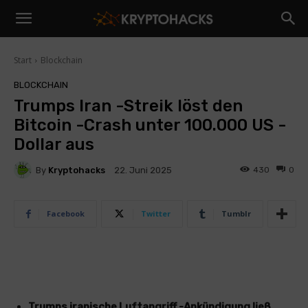
Start
Blockchain
BLOCKCHAIN
Trumps Iran -Streik löst den
Bitcoin -Crash unter 100.000 US -
Dollar aus
By
Kryptohacks
430
0
22. Juni 2025
Facebook
Twitter
Tumblr
Trumps iranische Luftangriff -Ankündigung ließ