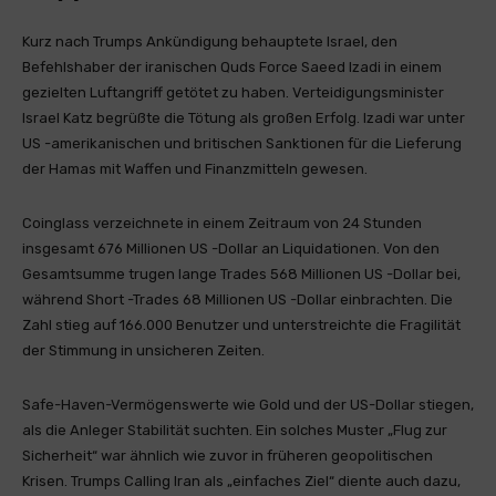
Kurz nach Trumps Ankündigung behauptete Israel, den
Befehlshaber der iranischen Quds Force Saeed Izadi in einem
gezielten Luftangriff getötet zu haben. Verteidigungsminister
Israel Katz begrüßte die Tötung als großen Erfolg. Izadi war unter
US -amerikanischen und britischen Sanktionen für die Lieferung
der Hamas mit Waffen und Finanzmitteln gewesen.
Coinglass verzeichnete in einem Zeitraum von 24 Stunden
insgesamt 676 Millionen US -Dollar an Liquidationen. Von den
Gesamtsumme trugen lange Trades 568 Millionen US -Dollar bei,
während Short -Trades 68 Millionen US -Dollar einbrachten. Die
Zahl stieg auf 166.000 Benutzer und unterstreichte die Fragilität
der Stimmung in unsicheren Zeiten.
Safe-Haven-Vermögenswerte wie Gold und der US-Dollar stiegen,
als die Anleger Stabilität suchten. Ein solches Muster „Flug zur
Sicherheit“ war ähnlich wie zuvor in früheren geopolitischen
Krisen. Trumps Calling Iran als „einfaches Ziel“ diente auch dazu,