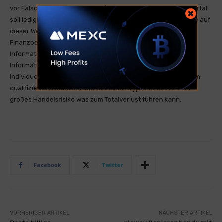
vor Falschmeldungen oder Irreführung. Unser Nachrichtenportal
soll lediglich zum Informationsaustausch genutzt werden. Die auf
dieser Website bereitgestellten Informationen stellen keine
Finanzberatung dar und sind nicht als solche gedacht. Die
Informationen sind allgemeiner Natur und dienen nur zu
Informationszwecken. Wenn Sie Finanzberatung für Ihre
individuelle Situation benötigen, sollten Sie den Rat von einem
qualifizierten Finanzberater einholen. Kryptohandel hat ein
großes Handelsrisiko was zum Totalverlust führen kann.
Facebook
Twitter
VORHERIGER ARTIKEL
NÄCHSTER ARTIKEL