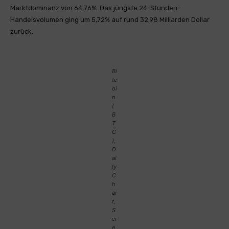
Marktdominanz von 64,76%. Das jüngste 24-Stunden-
Handelsvolumen ging um 5,72% auf rund 32,98 Milliarden Dollar
zurück.
Bi
tc
oi
n
(
B
T
C
),
D
ai
ly
C
h
ar
t,
S
cr
e