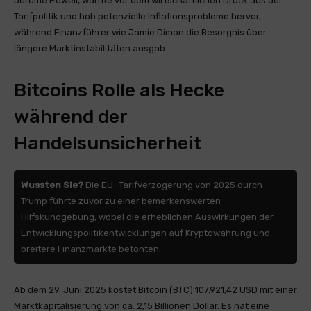
Jerome Powell, warnte vor dem wirtschaftlichen Druck aus der
Tarifpolitik und hob potenzielle Inflationsprobleme hervor,
während Finanzführer wie Jamie Dimon die Besorgnis über
längere Marktinstabilitäten ausgab.
Bitcoins Rolle als Hecke
während der
Handelsunsicherheit
Wussten Sie?
Die EU -Tarifverzögerung von 2025 durch
Trump führte zuvor zu einer bemerkenswerten
Hilfskundgebung, wobei die erheblichen Auswirkungen der
Entwicklungspolitikentwicklungen auf Kryptowährung und
breitere Finanzmärkte betonten.
Ab dem 29. Juni 2025 kostet Bitcoin (BTC) 107.921,42 USD mit einer
Marktkapitalisierung von ca. 2,15 Billionen Dollar. Es hat eine