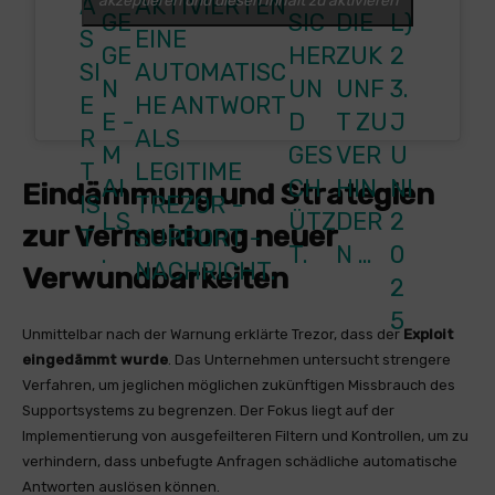
akzeptieren und diesen Inhalt zu aktivieren
A
AKTIVIERTEN
EG
SIC
DIE
L)
S
EINE
EN
HER
ZUK
2
SI
AUTOMATISC
E
UN
UNF
3.
E
HE ANTWORT
-M
D
T ZU
J
R
ALS
A
GES
VER
U
T
LEGITIME
IL
CH
HIN
NI
Eindämmung und Strategien
IS
TREZOR -
S.
ÜTZ
DER
2
zur Vermeidung neuer
T
SUPPORT -
T.
N …
0
NACHRICHT.
Verwundbarkeiten
2
5
Unmittelbar nach der Warnung erklärte Trezor, dass der
Exploit
eingedämmt wurde
. Das Unternehmen untersucht strengere
Verfahren, um jeglichen möglichen zukünftigen Missbrauch des
Supportsystems zu begrenzen. Der Fokus liegt auf der
Implementierung von ausgefeilteren Filtern und Kontrollen, um zu
verhindern, dass unbefugte Anfragen schädliche automatische
Antworten auslösen können.