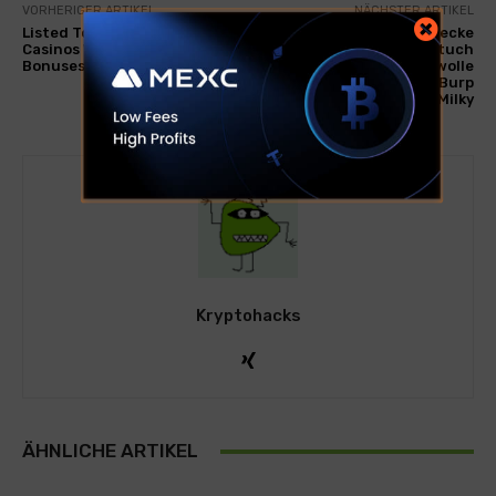
VORHERIGER ARTIKEL
NÄCHSTER ARTIKEL
Listed Top Real Money
LÄSSIG Baby Puckdecke
Casinos With Sign Up
Spuckdecke Pucktuch
Bonuses & Offers!
Mulltuch 3er Set Baumwolle
60 x 60 cm/Swaddle & Burp
Blanket M Leave Olive/Milky
Kryptohacks
ÄHNLICHE ARTIKEL