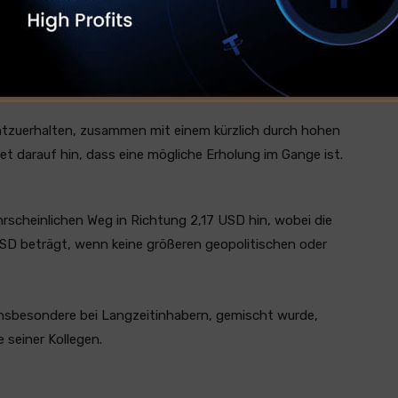
gezeigt, obwohl er den jüngsten bärischen Druck
r den Top -Trend -Kryptowährungen landet. Der Token
eichs und schaffte es jedoch, eine wichtige Stützzone zu
dschaft die Signalstärke aufnimmt.
chtzuerhalten, zusammen mit einem kürzlich durch hohen
 darauf hin, dass eine mögliche Erholung im Gange ist.
rscheinlichen Weg in Richtung 2,17 USD hin, wobei die
USD beträgt, wenn keine größeren geopolitischen oder
nsbesondere bei Langzeitinhabern, gemischt wurde,
e seiner Kollegen.