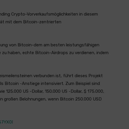
rending Crypto-Vorverkaufsmöglichkeiten in diesem
ät mit dem Bitcoin-zentrierten
stung von Bitcoin-dem am besten leistungsfähigen
e zu haben, echte Bitcoin-Airdrops zu verdienen, indem
eismeilensteinen verbunden ist, führt dieses Projekt
als Bitcoin -Anstiege intensiviert. Zum Beispiel sind
e 125.000 US -Dollar, 150.000 US -Dollar, $ 175.000,
n in großen Belohnungen, wenn Bitcoin 250.000 USD
S7YX0I