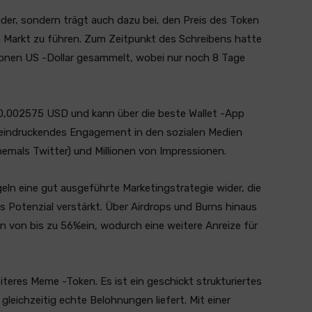
der, sondern trägt auch dazu bei, den Preis des Token
Markt zu führen. Zum Zeitpunkt des Schreibens hatte
llionen US -Dollar gesammelt, wobei nur noch 8 Tage
 0,002575 USD und kann über die beste Wallet -App
eeindruckendes Engagement in den sozialen Medien
ehemals Twitter) und Millionen von Impressionen.
eln eine gut ausgeführte Marketingstrategie wider, die
les Potenzial verstärkt. Über Airdrops und Burns hinaus
 von bis zu 56%ein, wodurch eine weitere Anreize für
iteres Meme -Token. Es ist ein geschickt strukturiertes
leichzeitig echte Belohnungen liefert. Mit einer