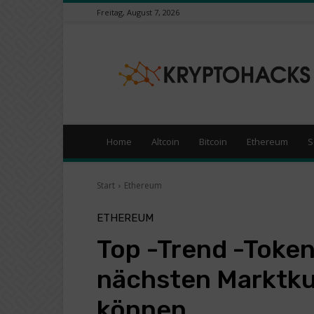
Freitag, August 7, 2026
KryptoHacks
–
Kryptowährungen
/
Börsen
News
Portal
Home
Altcoin
Bitcoin
Ethereum
S
Start
Ethereum
ETHEREUM
Top -Trend -Token,
nächsten Marktk
können