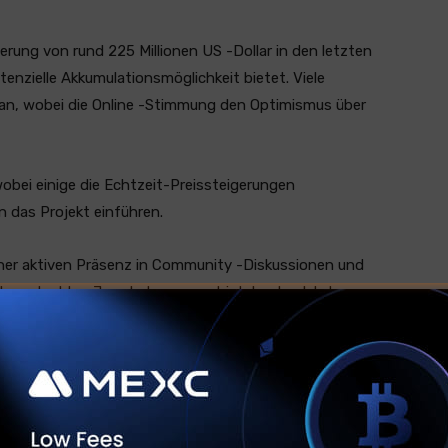
sierung von rund 225 Millionen US -Dollar in den letzten
nzielle Akkumulationsmöglichkeit bietet. Viele
 an, wobei die Online -Stimmung den Optimismus über
obei einige die Echtzeit-Preissteigerungen
 das Projekt einführen.
ner aktiven Präsenz in Community -Diskussionen und
l verstecktes Juwel, das es wert ist, beobachtet zu
TA das Rampenlicht in einem Markt ein, in dem Timing
Bedeutung sein können.