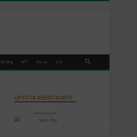
rdnung
NFT
Kurse
ICO
UPTOTA KREDITKARTE
- Advertisement -