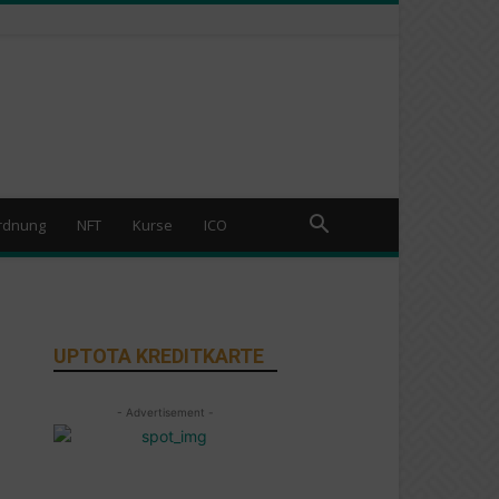
rdnung
NFT
Kurse
ICO
UPTOTA KREDITKARTE
- Advertisement -