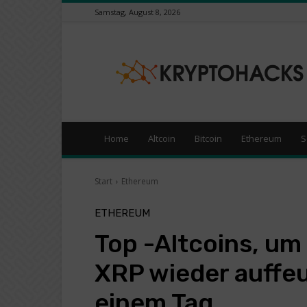
Samstag, August 8, 2026
KryptoHacks
–
Kryptowährungen
/
Börsen
News
Portal
Home
Altcoin
Bitcoin
Ethereum
S
Start
Ethereum
ETHEREUM
Top -Altcoins, um
XRP wieder auffeu
einem Tag