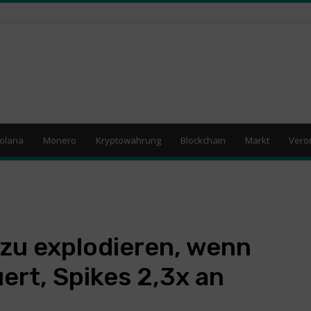
olana
Monero
Kryptowährung
Blockchain
Markt
Vero
 zu explodieren, wenn
ert, Spikes 2,3x an