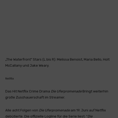
„The Waterfront“ Stars (L bis R): Melissa Benoist, Maria Bello, Holt
McCallany und Jake Weary.
Netflix
Das Hit Netflix Crime Drama
Die Uferpromenade
Bringt weiterhin
große Zuschauerschaft im Streamer.
Alle acht Folgen von
Die Uferpromenade
am 19. Juni auf Netflix
debütierte. Die offizielle Logline für die Serie liest: “
Die