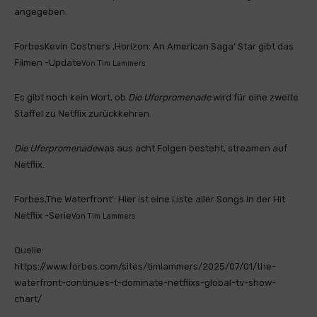
angegeben.
Forbes
Kevin Costners ‚Horizon: An American Saga‘ Star gibt das
Filmen -Update
Von
Tim Lammers
Es gibt noch kein Wort, ob
Die Uferpromenade
wird für eine zweite
Staffel zu Netflix zurückkehren.
Die Uferpromenade
was aus acht Folgen besteht, streamen auf
Netflix.
Forbes
‚The Waterfront‘: Hier ist eine Liste aller Songs in der Hit
Netflix -Serie
Von
Tim Lammers
Quelle:
https://www.forbes.com/sites/timlammers/2025/07/01/the-
waterfront-continues-t-dominate-netflixs-global-tv-show-
chart/