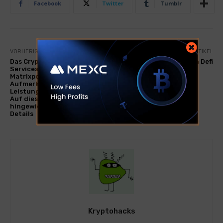
Facebook
Twitter
Tumblr
VORHERIGER ARTIKEL
NÄCHSTER ARTIKEL
Das Crypto Financial
Die neue Grenze von Defi
Services Company
Matrixport macht die
Aufmerksamkeit auf die
Leistung von Bitcoin im Juli!
Auf diesen Preis
hingewiesen! Hier sind die
Details
Kryptohacks