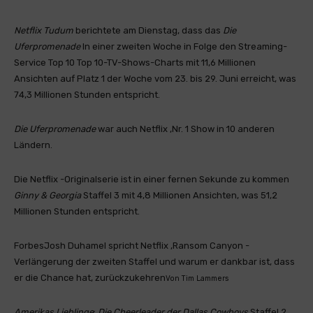
Netflix Tudum
berichtete am Dienstag, dass das
Die
Uferpromenade
In einer zweiten Woche in Folge den Streaming-
Service Top 10 Top 10-TV-Shows-Charts mit 11,6 Millionen
Ansichten auf Platz 1 der Woche vom 23. bis 29. Juni erreicht, was
74,3 Millionen Stunden entspricht.
Die Uferpromenade
war auch Netflix ‚Nr. 1 Show in 10 anderen
Ländern.
Die Netflix -Originalserie ist in einer fernen Sekunde zu kommen
Ginny & Georgia
Staffel 3 mit 4,8 Millionen Ansichten, was 51,2
Millionen Stunden entspricht.
Forbes
Josh Duhamel spricht Netflix ‚Ransom Canyon -
Verlängerung der zweiten Staffel und warum er dankbar ist, dass
er die Chance hat, zurückzukehren
Von
Tim Lammers
Amerikas Lieblinge
:
Die Cheerleader der Dallas Cowboys
Staffel 2