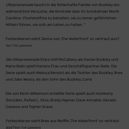
Uferpromenade
taucht in die fehlerhafte Familie von Buckley ein,
während ihre Versuche, die Kontrolle über ihr bröckelnder North
Carolina -Fischereifrire zu behalten, sie zu immer gefährlichen
Mitteln führen, um sich am Leben zu halten. “
Forbes
Warum sieht Jenna von ‚The Waterfront‘ so vertraut aus?
Von
Tim Lammers
Die Uferpromenade
Stars Holt McCallany als Harlan Buckley und
Maria Bello spielt Harlans Frau und Geschäftspartner Belle. Die
Serie spielt auch Melissa Benoist als die Tochter des Buckley, Bree
und Jake Weary, als den Sohn des Buckley, Cane.
Die von Kevin Williamson erstellte Serie spielt auch Humberly
González, Rafael L. Silva, Brady Hepner, Dave Annable, Gerado
Celasco und Topher Grace.
Forbes
Warum sieht Bree aus Netflix ‚The Waterfront‘ so vertraut
aus?
Von
Tim Lammers