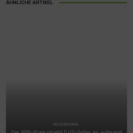
ÄHNLICHE ARTIKEL
BLOCKCHAIN
Der XRP-Preis strebt 5 US-Dollar an, während