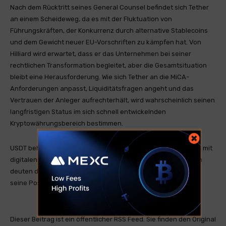
Nach dem Rücktritt seines General Counsel befindet sich Tether
an einem Scheideweg, da es mit der Fluktuation von
Führungskräften, der Konkurrenz durch alternative Stablecoins
und dem Gewicht neuer EU-Vorschriften zu kämpfen hat. Von
Hilliard wird erwartet, dass er das Unternehmen bei seiner
rechtlichen Transformation begleitet, aber die Gesamtsituation
bleibt eine Herausforderung. Wie sich Tether an die MiCA-
Anforderungen anpasst, Liquiditätsfragen angeht und das
Vertrauen der Anleger aufrechterhält, wird wahrscheinlich seinen
langfristigen Status im sich schnell entwickelnden
Kryptowährungsbereich bestimmen.
USDT behält vorerst seinen Status als Eckpfeiler des Handels mit
digitalen Vermögenswerten, aber die jüngsten Entwicklungen
deuten darauf hin, dass USDT noch härter arbeiten muss, um
seine Position zu festigen.
Dieser Beitrag ist ein öffentlicher RSS Feed. Sie finden den Original