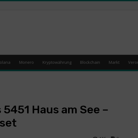
olana
Monero
Kryptowährung
Blockchain
Markt
Vero
s 5451 Haus am See –
set