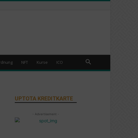
rdnung
NFT
Kurse
ICO
UPTOTA KREDITKARTE
- Advertisement -