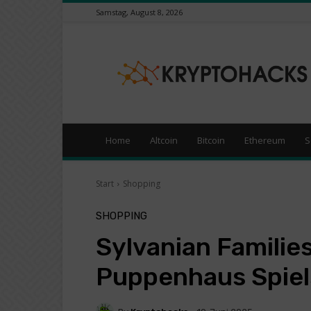
Samstag, August 8, 2026
KryptoHacks
–
Kryptowährungen
/
Börsen
News
Portal
Home
Altcoin
Bitcoin
Ethereum
S
Start
Shopping
SHOPPING
Sylvanian Familie
Puppenhaus Spiel