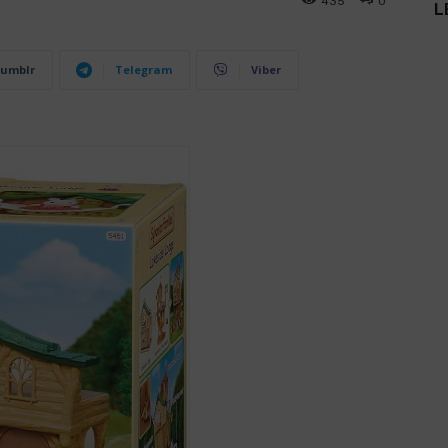
435
0
L
umblr
Telegram
Viber