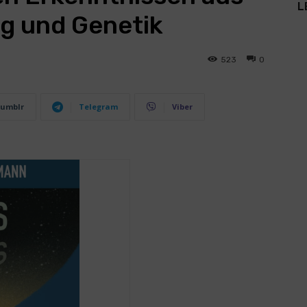
L
ng und Genetik
523
0
umblr
Telegram
Viber