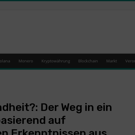
olana
Monero
Kryptowährung
Blockchain
Markt
Vero
dheit?: Der Weg in ein
asierend auf
en Erkenntnissen aus