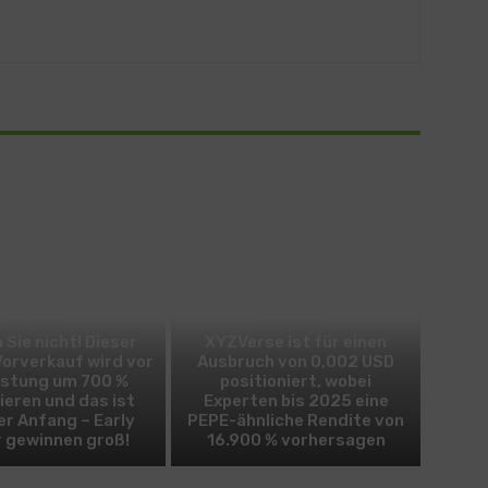
BITCOIN
ALTCOIN
 Sie nicht! Dieser
XYZVerse ist für einen
Vorverkauf wird vor
Ausbruch von 0,002 USD
istung um 700 %
positioniert, wobei
ieren und das ist
Experten bis 2025 eine
er Anfang – Early
PEPE-ähnliche Rendite von
 gewinnen groß!
16.900 % vorhersagen