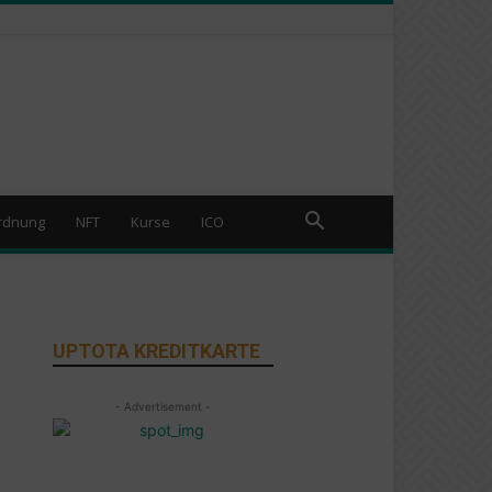
rdnung
NFT
Kurse
ICO
UPTOTA KREDITKARTE
- Advertisement -