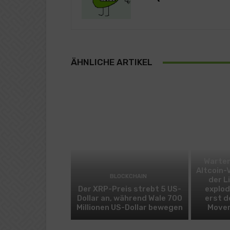
ÄHNLICHE ARTIKEL
Warten
Altcoin-
BLOCKCHAIN
der L
Der XRP-Preis strebt 5 US-
explod
Dollar an, während Wale 700
erst d
Millionen US-Dollar bewegen
Mover