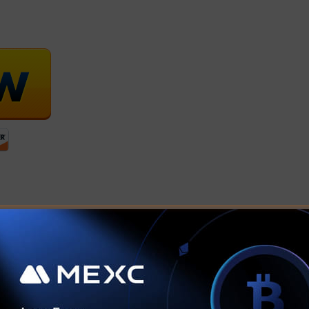
ntspannung, gesunde Ernährung und nicht zuletzt
ren die Selbstheilung, lassen Körper, Geist und Seele
omas Hartmann – praktizierender Arzt und ganzheitlich
ege seiner Patienten auf, wie Stressbewältigung
htige Informationen über das Immunsystem und die