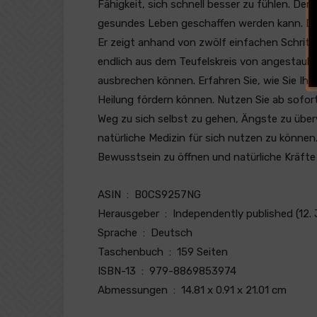
Fähigkeit, sich schnell besser zu fühlen. Der Le
gesundes Leben geschaffen werden kann. Dabe
Er zeigt anhand von zwölf einfachen Schritt
endlich aus dem Teufelskreis von angestaub
ausbrechen können. Erfahren Sie, wie Sie Ihr
Heilung fördern können. Nutzen Sie ab sofort
Weg zu sich selbst zu gehen, Ängste zu über
natürliche Medizin für sich nutzen zu können.
Bewusstsein zu öffnen und natürliche Kräfte
ASIN ‏ : ‎ B0CS9257NG
Herausgeber ‏ : ‎ Independently published 
Sprache ‏ : ‎ Deutsch
Taschenbuch ‏ : ‎ 159 Seiten
ISBN-13 ‏ : ‎ 979-8869853974
Abmessungen ‏ : ‎ 14.81 x 0.91 x 21.01 cm