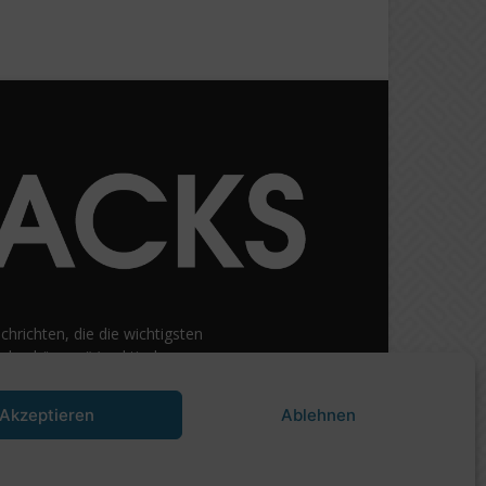
hrichten, die die wichtigsten
nden können“ (praktische
gen rund um Kryptowährung.
ßerungen bevorzugt.
Akzeptieren
Ablehnen