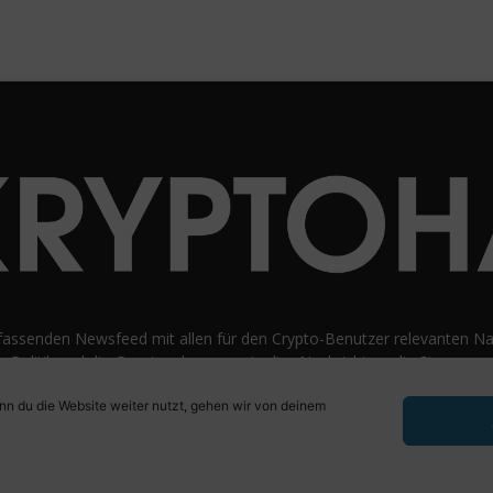
fassenden Newsfeed mit allen für den Crypto-Benutzer relevanten Nac
e Politik und die Gesetzgebung sowie die „Nachrichten, die Sie verwe
ucherebene abdecken. unvoreingenommene Bewertungen und Meinun
n du die Website weiter nutzt, gehen wir von deinem
 Beispiele aus der Praxis werden vor Fachjargon und persönlichen Äu