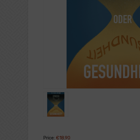
Price:
€18.90