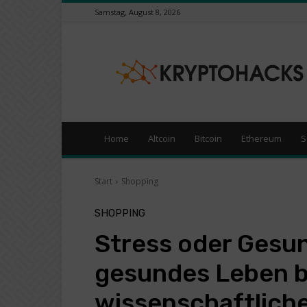
Samstag, August 8, 2026
KryptoHacks
–
Kryptowährungen
/
Börsen
News
Portal
Home
Altcoin
Bitcoin
Ethereum
S
Start
Shopping
SHOPPING
Stress oder Gesun
gesundes Leben b
wissenschaftlich