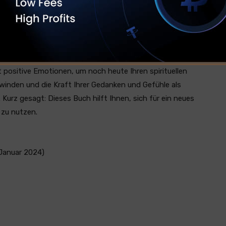
ser erfährt, wie ein spirituell erfülltes, glückliches und
i verzichtet der Autor auf komplizierte Fachbegriffe.
en und einigen praktischen Übungen, wie auch Sie
ten Glaubenssätzen, Dauerstress und Krankheit
 altes Trauma überwinden, sich schnell besser fühlen und
 positive Emotionen, um noch heute Ihren spirituellen
winden und die Kraft Ihrer Gedanken und Gefühle als
 Kurz gesagt: Dieses Buch hilft Ihnen, sich für ein neues
 zu nutzen.
(12. Januar 2024)