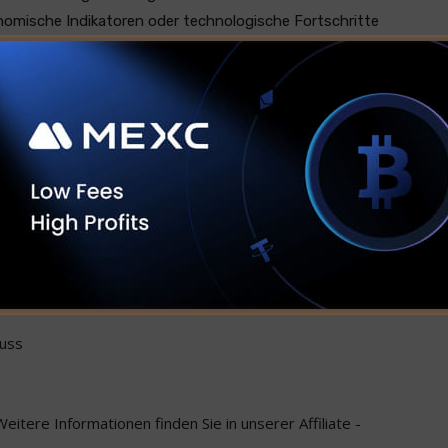
omische Indikatoren oder technologische Fortschritte
formierter Ansatz der Schlüssel zum Navigieren in diesem
 Kryptowährung ständig weiterentwickelt, ist es für
nerlässlich, mit den neuesten Analysen und
 Kapital ist gefährdet.
eit, all das Geld zu verlieren, das Sie investieren.
llten nicht erwarten, geschützt zu sein, wenn etwas
luss
 Weitere Informationen finden Sie in unserer Affiliate -