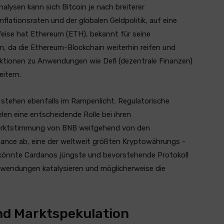
alysen kann sich Bitcoin je nach breiterer
Inflationsraten und der globalen Geldpolitik, auf eine
Weise hat Ethereum (ETH), bekannt für seine
m, da die Ethereum-Blockchain weiterhin reifen und
ktionen zu Anwendungen wie Defi (dezentrale Finanzen)
itern.
stehen ebenfalls im Rampenlicht. Regulatorische
elen eine entscheidende Rolle bei ihren
Marktstimmung von BNB weitgehend von den
nance ab, eine der weltweit größten Kryptowährungs -
 könnte Cardanos jüngste und bevorstehende Protokoll
nwendungen katalysieren und möglicherweise die
nd Marktspekulation