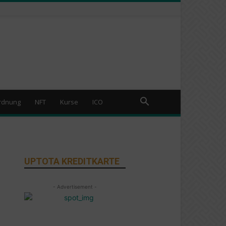
rdnung
NFT
Kurse
ICO
UPTOTA KREDITKARTE
- Advertisement -