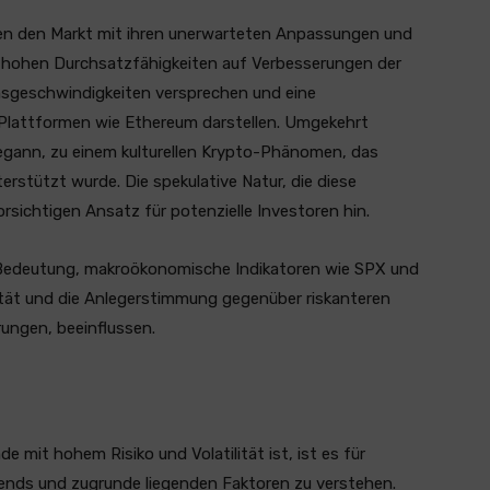
ren den Markt mit ihren unerwarteten Anpassungen und
n hohen Durchsatzfähigkeiten auf Verbesserungen der
ionsgeschwindigkeiten versprechen und eine
n Plattformen wie Ethereum darstellen. Umgekehrt
gann, zu einem kulturellen Krypto-Phänomen, das
stützt wurde. Die spekulative Natur, die diese
sichtigen Ansatz für potenzielle Investoren hin.
 Bedeutung, makroökonomische Indikatoren wie SPX und
dität und die Anlegerstimmung gegenüber riskanteren
ungen, beeinflussen.
 mit hohem Risiko und Volatilität ist, ist es für
Trends und zugrunde liegenden Faktoren zu verstehen.