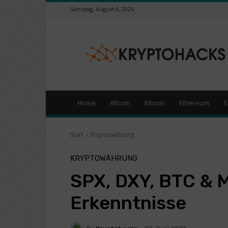
Samstag, August 8, 2026
KryptoHacks
–
Kryptowährungen
/
Börsen
News
Portal
Home
Altcoin
Bitcoin
Ethereum
S
Start
Kryptowährung
KRYPTOWÄHRUNG
SPX, DXY, BTC &
Erkenntnisse