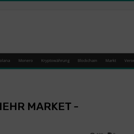
olana
Monero
Kryptowährung
Blockchain
Markt
Vero
 MEHR MARKET -