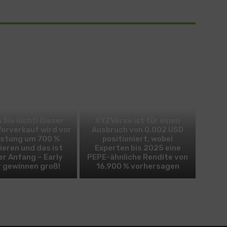
BITCOIN
ALTCOIN
 Sie nicht! Dieser
XYZVerse ist für einen
Vorverkauf wird vor
Ausbruch von 0,002 USD
istung um 700 %
positioniert, wobei
ieren und das ist
Experten bis 2025 eine
er Anfang – Early
PEPE-ähnliche Rendite von
 gewinnen groß!
16.900 % vorhersagen