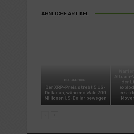
ÄHNLICHE ARTIKEL
Warten
Altcoin-
BLOCKCHAIN
der L
Der XRP-Preis strebt 5 US-
explod
Dollar an, während Wale 700
erst d
Millionen US-Dollar bewegen
Mover