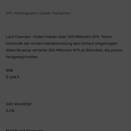
SPX -Preisdiagramm | Quelle: TradingView
Laut Coencko -Daten haben über 300 Millionen SPK -Token
innerhalb der ersten Handelssitzung den Umlauf eingetragen.
Allein Binance verteilte 200 Millionen SPK an Benutzer, die passiv
festgelegt hatten
BNB
$ 644.9
24H Volatilität:
0,3%
Marktkapitalisierung: