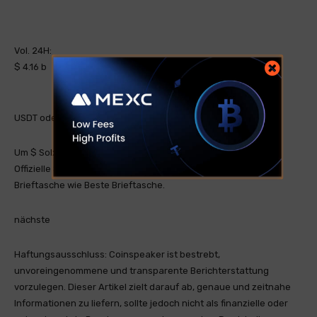
Vol. 24H:
$ 4.16 b
USDT oder eine Bankkarte.
Um $ Solx zum aktuellen Preis von 0,001766 USD zu kaufen
Offizielle Solaxy -Website
und verbinden eine gestützte
Brieftasche wie
Beste Brieftasche
.
nächste
Haftungsausschluss:
Coinspeaker ist bestrebt,
unvoreingenommene und transparente Berichterstattung
vorzulegen. Dieser Artikel zielt darauf ab, genaue und zeitnahe
Informationen zu liefern, sollte jedoch nicht als finanzielle oder