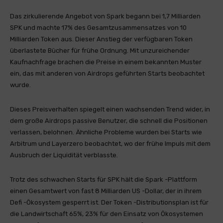
Das zirkulierende Angebot von Spark begann bei 1,7 Milliarden
SPK und machte 17% des Gesamtzusammensatzes von 10
Milliarden Token aus. Dieser Anstieg der verfügbaren Token
überlastete Bücher für frühe Ordnung. Mit unzureichender
Kaufnachfrage brachen die Preise in einem bekannten Muster
ein, das mit anderen von Airdrops geführten Starts beobachtet
wurde.
Dieses Preisverhalten spiegelt einen wachsenden Trend wider, in
dem große Airdrops passive Benutzer, die schnell die Positionen
verlassen, belohnen. Ähnliche Probleme wurden bei Starts wie
Arbitrum und Layerzero beobachtet, wo der frühe Impuls mit dem
Ausbruch der Liquidität verblasste.
Trotz des schwachen Starts für SPK hält die Spark -Plattform
einen Gesamtwert von fast 8 Milliarden US -Dollar, der in ihrem
Defi -Ökosystem gesperrt ist. Der Token -Distributionsplan ist für
die Landwirtschaft 65%, 23% für den Einsatz von Ökosystemen