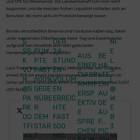
und 12% für Mitwirkende. Die Landwirtschaft hat noch nicht
begonnen, und die meisten frühen Liquidität richteten sich an
Benutzer, die nicht aktiv im Protokoll beteiligt waren.
–
Börsen einschließlich Binance und Coinbase haben das Token
unter warnenden Etiketten wie Seed -Tag und Experimental
$
DER
NI
aufgrund von Volatilität und nicht getesteten
SP
PUM
24-
E
Handelsumgebungen aufgelistet.
AUS
BE
K
PTE
STUND
L
EINER
HA
Laut Trader Niels (@Web3Niels), Mitbegründer von TED Labs,
VO
FAST
EN-
S
DIAGR
LTE
erhielt SPK mit einem Handelsvolumen von 500 Millionen US-
N
600%
VOLUM
(
AMMP
EIN
Dollar um 600% und stellte einen Schlüsselwiderstand bei 0,057
@S
GEGE
EN
@
USD fest.
ERSP
AU
PA
NÜBE
ERREIC
W
EKTIV
GE
RK
R
HTE
E
E
AU
DO
DEM
FAST
B
SPRE
F…
TFI
STAR
500
3
CHEN,
PIC
WA
T
MIO.
NI