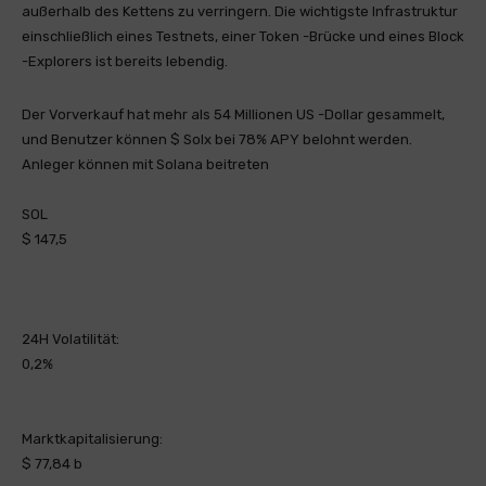
außerhalb des Kettens zu verringern. Die wichtigste Infrastruktur
einschließlich eines Testnets, einer Token -Brücke und eines Block
-Explorers ist bereits lebendig.
Der Vorverkauf hat mehr als 54 Millionen US -Dollar gesammelt,
und Benutzer können $ Solx bei 78% APY belohnt werden.
Anleger können mit Solana beitreten
SOL
$ 147,5
24H Volatilität:
0,2%
Marktkapitalisierung:
$ 77,84 b