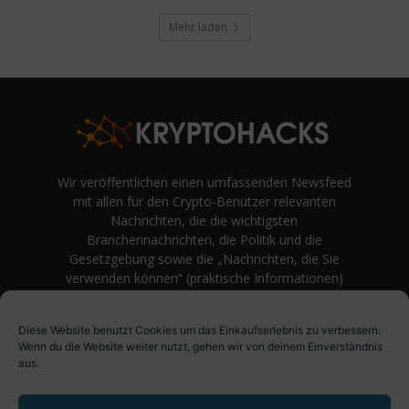
Mehr laden
Wir veröffentlichen einen umfassenden Newsfeed
mit allen für den Crypto-Benutzer relevanten
Nachrichten, die die wichtigsten
Branchennachrichten, die Politik und die
Gesetzgebung sowie die „Nachrichten, die Sie
verwenden können“ (praktische Informationen)
auf Verbraucherebene abdecken.
unvoreingenommene Bewertungen und
Diese Website benutzt Cookies um das Einkaufserlebnis zu verbessern.
Meinungen rund um Kryptowährung. Einfache
Wenn du die Website weiter nutzt, gehen wir von deinem Einverständnis
Logik und Beispiele aus der Praxis werden vor
aus.
Fachjargon und persönlichen Äußerungen
bevorzugt.