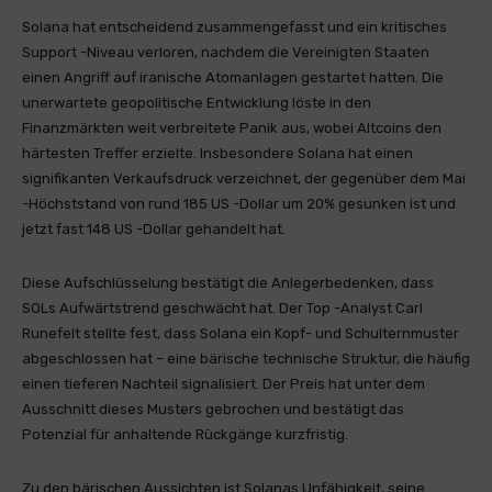
Solana hat entscheidend zusammengefasst und ein kritisches
Support -Niveau verloren, nachdem die Vereinigten Staaten
einen Angriff auf iranische Atomanlagen gestartet hatten. Die
unerwartete geopolitische Entwicklung löste in den
Finanzmärkten weit verbreitete Panik aus, wobei Altcoins den
härtesten Treffer erzielte. Insbesondere Solana hat einen
signifikanten Verkaufsdruck verzeichnet, der gegenüber dem Mai
-Höchststand von rund 185 US -Dollar um 20% gesunken ist und
jetzt fast 148 US -Dollar gehandelt hat.
Diese Aufschlüsselung bestätigt die Anlegerbedenken, dass
SOLs Aufwärtstrend geschwächt hat. Der Top -Analyst Carl
Runefelt stellte fest, dass Solana ein Kopf- und Schulternmuster
abgeschlossen hat – eine bärische technische Struktur, die häufig
einen tieferen Nachteil signalisiert. Der Preis hat unter dem
Ausschnitt dieses Musters gebrochen und bestätigt das
Potenzial für anhaltende Rückgänge kurzfristig.
Zu den bärischen Aussichten ist Solanas Unfähigkeit, seine