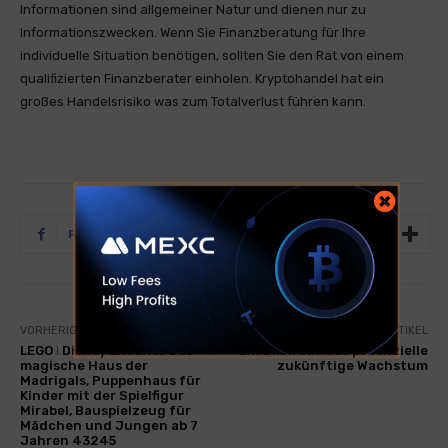
Informationen sind allgemeiner Natur und dienen nur zu
Informationszwecken. Wenn Sie Finanzberatung für Ihre
individuelle Situation benötigen, sollten Sie den Rat von einem
qualifizierten Finanzberater einholen. Kryptohandel hat ein
großes Handelsrisiko was zum Totalverlust führen kann.
Facebook
Twitter
Tumblr
VORHERIGER ARTIKEL
NÄCHSTER ARTIKEL
LEGO ǀ Disney Encanto Das
Ein Blick auf das potenzielle
magische Haus der
zukünftige Wachstum
Madrigals, Puppenhaus für
Kinder mit der Spielfigur
Mirabel, Bauspielzeug für
Mädchen und Jungen ab 7
Jahren 43245