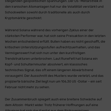
steigenden geopolitischen Spannungen. Der US -Militärstreik in
den iranischen Atomanlagen hat nur die Volatilität verstärkt und
Schockwellen sowohl durch traditionelle als auch durch
Kryptomärkte geschickt.
Während Solana während des vorherigen Zyklus einer der
stärksten Performer war, hat sich seine Preisaktion in den letzten
Wochen entscheidend erfüllt. Bullen haben es nicht geschafft, die
kritischen Unterstützungsstufen aufrechtzuerhalten, und das
Vermögenswert hat sich nun unter den kurzfristigen
Trendstrukturen unterbrochen. Laut RuneFelt hat Solana ein
Kopf- und Schulternmuster absolviert, ein klassisches
technisches Signal, das oft einem längeren Abwärtstrend
vorausgeht. Der Ausschnitt des Musters wurde verletzt, und das
projizierte bärische Ziel liegt nun um 106,30 US -Dollar – ein seit
Februar nicht mehr zu sehen.
Der Zusammenbruch spiegelt auch eine breitere Schwäche auf
dem Altcoin -Markt wider. Trotz früherer Hoffnungen auf eine
Altsaison hat sich das Kapital aus dem Risikovermögen