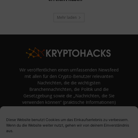
Mehr laden
Wir veröffentlichen einen umfassenden Newsfeed
mit allen für den Crypto-Benutzer relevanten
Nachrichten, die die wichtigsten
Branchennachrichten, die Politik und die
Gesetzgebung sowie die „Nachrichten, die Sie
verwenden können“ (praktische Informationen)
auf Verbraucherebene abdecken.
unvoreingenommene Bewertungen und
Diese Website benutzt Cookies um das Einkaufserlebnis zu verbessern.
Meinungen rund um Kryptowährung. Einfache
Wenn du die Website weiter nutzt, gehen wir von deinem Einverständnis
Logik und Beispiele aus der Praxis werden vor
aus.
Fachjargon und persönlichen Äußerungen