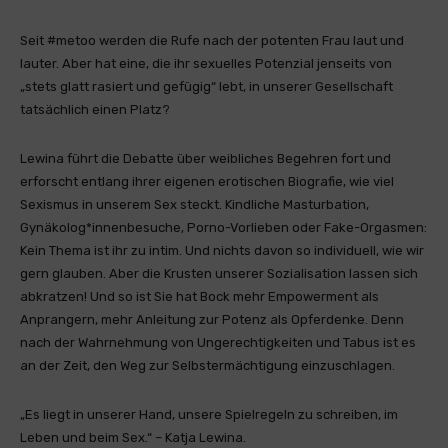
Seit #metoo werden die Rufe nach der potenten Frau laut und
lauter. Aber hat eine, die ihr sexuelles Potenzial jenseits von
„stets glatt rasiert und gefügig“ lebt, in unserer Gesellschaft
tatsächlich einen Platz?
Lewina führt die Debatte über weibliches Begehren fort und
erforscht entlang ihrer eigenen erotischen Biografie, wie viel
Sexismus in unserem Sex steckt. Kindliche Masturbation,
Gynäkolog*innenbesuche, Porno-Vorlieben oder Fake-Orgasmen:
Kein Thema ist ihr zu intim. Und nichts davon so individuell, wie wir
gern glauben. Aber die Krusten unserer Sozialisation lassen sich
abkratzen! Und so ist Sie hat Bock mehr Empowerment als
Anprangern, mehr Anleitung zur Potenz als Opferdenke. Denn
nach der Wahrnehmung von Ungerechtigkeiten und Tabus ist es
an der Zeit, den Weg zur Selbstermächtigung einzuschlagen.
„Es liegt in unserer Hand, unsere Spielregeln zu schreiben, im
Leben und beim Sex.“ – Katja Lewina.