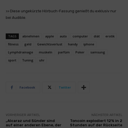
>> Diese ungekürzte Hörbuch-Fassung genießt du exklusiv nur
bei Audible.
TAGS
abnehmen
apple
auto
computer
diät
erotik
fitness
geld
Gewichtsverlust
handy
iphone
Lymphdrainage
muskeln
parfüm
Poker
samsung
sport
Tuning
uhr
Facebook
Twitter
VORHERIGER ARTIKEL
NÄCHSTER ARTIKEL
„Alcaraz und Sünder sind
Toncoin explodiert 12% in 2
auf einer anderen Ebene, der
Stunden auf der Rückseite