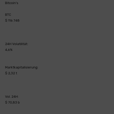
Bitcoin’s
BTC
$ 116 748
24H Volatilität:
4,6%
Marktkapitalisierung:
$ 2,32 t
Vol. 24H:
$ 70,83 b