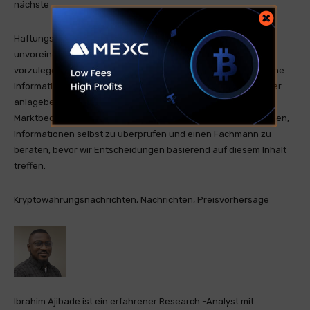
nächste
Haftungsausschluss:
Coinspeaker ist bestrebt,
unvoreingenommene und transparente Berichterstattung
vorzulegen. Dieser Artikel zielt darauf ab, genaue und zeitnahe
Informationen zu liefern, sollte jedoch nicht als finanzielle oder
anlageberatete Beratung angesehen werden. Da sich die
Marktbedingungen schnell ändern können, empfehlen wir Ihnen,
Informationen selbst zu überprüfen und einen Fachmann zu
beraten, bevor wir Entscheidungen basierend auf diesem Inhalt
treffen.
Kryptowährungsnachrichten, Nachrichten, Preisvorhersage
Ibrahim Ajibade ist ein erfahrener Research -Analyst mit