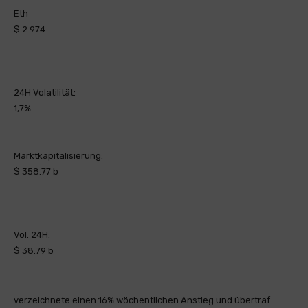
Eth
$ 2 974
24H Volatilität:
1,7%
Marktkapitalisierung:
$ 358.77 b
Vol. 24H:
$ 38.79 b
verzeichnete einen 16% wöchentlichen Anstieg und übertraf