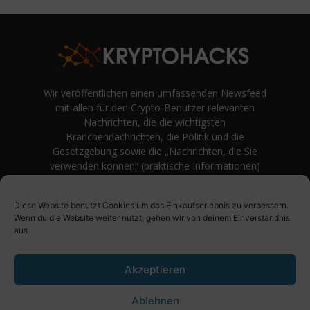
Wir veröffentlichen einen umfassenden Newsfeed
mit allen für den Crypto-Benutzer relevanten
Nachrichten, die die wichtigsten
Branchennachrichten, die Politik und die
Gesetzgebung sowie die „Nachrichten, die Sie
verwenden können“ (praktische Informationen)
auf Verbraucherebene abdecken.
unvoreingenommene Bewertungen und
Diese Website benutzt Cookies um das Einkaufserlebnis zu verbessern.
Meinungen rund um Kryptowährung. Einfache
Wenn du die Website weiter nutzt, gehen wir von deinem Einverständnis
Logik und Beispiele aus der Praxis werden vor
aus.
Fachjargon und persönlichen Äußerungen
bevorzugt.
Akzeptieren
Ablehnen
Über uns
Impressum
Datenschutzbestimmung