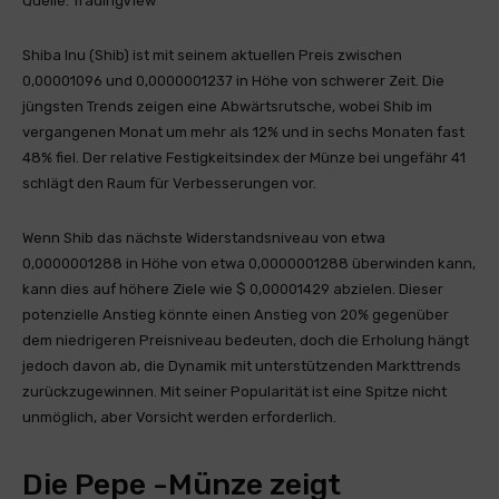
Quelle: TradingView
Shiba Inu (Shib) ist mit seinem aktuellen Preis zwischen
0,00001096 und 0,0000001237 in Höhe von schwerer Zeit. Die
jüngsten Trends zeigen eine Abwärtsrutsche, wobei Shib im
vergangenen Monat um mehr als 12% und in sechs Monaten fast
48% fiel. Der relative Festigkeitsindex der Münze bei ungefähr 41
schlägt den Raum für Verbesserungen vor.
Wenn Shib das nächste Widerstandsniveau von etwa
0,0000001288 in Höhe von etwa 0,0000001288 überwinden kann,
kann dies auf höhere Ziele wie $ 0,00001429 abzielen. Dieser
potenzielle Anstieg könnte einen Anstieg von 20% gegenüber
dem niedrigeren Preisniveau bedeuten, doch die Erholung hängt
jedoch davon ab, die Dynamik mit unterstützenden Markttrends
zurückzugewinnen. Mit seiner Popularität ist eine Spitze nicht
unmöglich, aber Vorsicht werden erforderlich.
Die Pepe -Münze zeigt