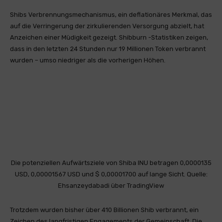
Shibs Verbrennungsmechanismus, ein deflationäres Merkmal, das
auf die Verringerung der zirkulierenden Versorgung abzielt, hat
Anzeichen einer Müdigkeit gezeigt. Shibburn -Statistiken zeigen,
dass in den letzten 24 Stunden nur 19 Millionen Token verbrannt
wurden – umso niedriger als die vorherigen Höhen.
Die potenziellen Aufwärtsziele von Shiba INU betragen 0,0000135
USD, 0,00001567 USD und $ 0,00001700 auf lange Sicht. Quelle:
Ehsanzeydabadi über TradingView
Trotzdem wurden bisher über 410 Billionen Shib verbrannt, ein
Zeichen des langfristigen Engagements der Gemeinschaft. Die