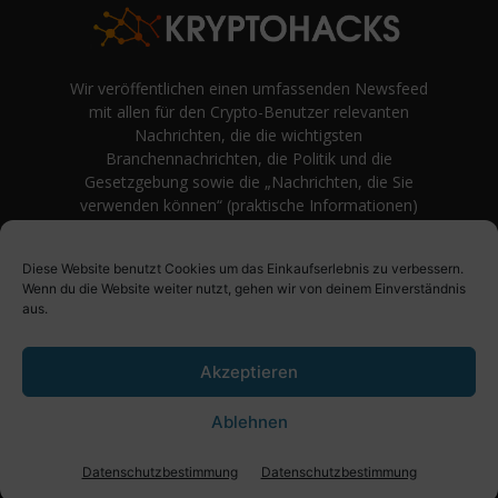
Wir veröffentlichen einen umfassenden Newsfeed
mit allen für den Crypto-Benutzer relevanten
Nachrichten, die die wichtigsten
Branchennachrichten, die Politik und die
Gesetzgebung sowie die „Nachrichten, die Sie
verwenden können“ (praktische Informationen)
auf Verbraucherebene abdecken.
unvoreingenommene Bewertungen und
Diese Website benutzt Cookies um das Einkaufserlebnis zu verbessern.
Meinungen rund um Kryptowährung. Einfache
Wenn du die Website weiter nutzt, gehen wir von deinem Einverständnis
Logik und Beispiele aus der Praxis werden vor
aus.
Fachjargon und persönlichen Äußerungen
bevorzugt.
Akzeptieren
Ablehnen
Über uns
Impressum
Datenschutzbestimmung
Datenschutzbestimmung
Datenschutzbestimmung
© KryptoHacks News - 2021