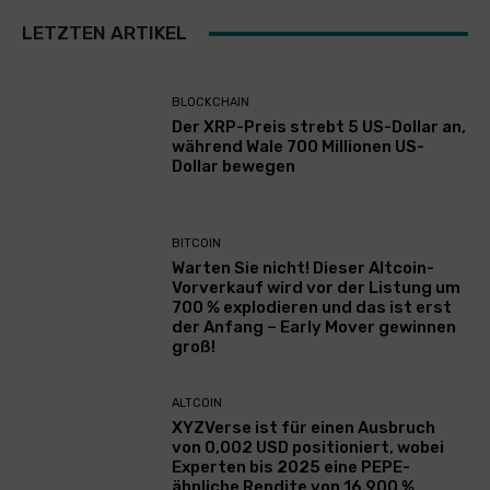
LETZTEN ARTIKEL
BLOCKCHAIN
Der XRP-Preis strebt 5 US-Dollar an,
während Wale 700 Millionen US-
Dollar bewegen
BITCOIN
Warten Sie nicht! Dieser Altcoin-
Vorverkauf wird vor der Listung um
700 % explodieren und das ist erst
der Anfang – Early Mover gewinnen
groß!
ALTCOIN
XYZVerse ist für einen Ausbruch
von 0,002 USD positioniert, wobei
Experten bis 2025 eine PEPE-
ähnliche Rendite von 16.900 %