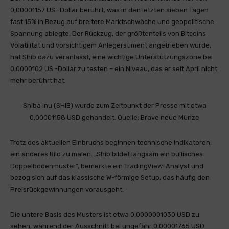
0,00001157 US -Dollar berührt, was in den letzten sieben Tagen
fast 15% in Bezug auf breitere Marktschwäche und geopolitische
Spannung ablegte. Der Rückzug, der größtenteils von Bitcoins
Volatilität und vorsichtigem Anlegerstiment angetrieben wurde,
hat Shib dazu veranlasst, eine wichtige Unterstützungszone bei
0,0000102 US -Dollar zu testen – ein Niveau, das er seit April nicht
mehr berührt hat.
Shiba Inu (SHIB) wurde zum Zeitpunkt der Presse mit etwa
0,00001158 USD gehandelt. Quelle: Brave neue Münze
Trotz des aktuellen Einbruchs beginnen technische Indikatoren,
ein anderes Bild zu malen. „Shib bildet langsam ein bullisches
Doppelbodenmuster“, bemerkte ein TradingView-Analyst und
bezog sich auf das klassische W-förmige Setup, das häufig den
Preisrückgewinnungen vorausgeht.
Die untere Basis des Musters ist etwa 0,0000001030 USD zu
sehen, während der Ausschnitt bei ungefähr 0,00001765 USD