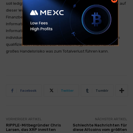
soll lediglich zum Informationsaustausch genutzt werden. Die auf
dieser Website bereitgestellten Informationen stellen keine
Finanzberatung dar und sind nicht als solche gedacht. Die
Informationen sind allgemeiner Natur und dienen nur zu
Informationszwecken. Wenn Sie Finanzberatung für Ihre
individuelle Situation benötigen, sollten Sie den Rat von einem
qualifizierten Finanzberater einholen. Kryptohandel hat ein
großes Handelsrisiko was zum Totalverlust führen kann.
Facebook
Twitter
Tumblr
VORHERIGER ARTIKEL
NÄCHSTER ARTIKEL
RIPPLE-Mitbegründer Chris
Schlechte Nachrichten für
Larsen, das XRP inmitten
diese Altcoins vom größten