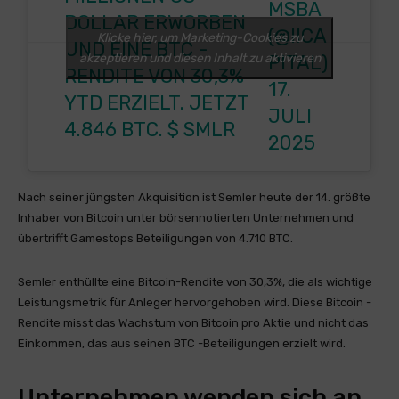
MSBA
DOLLAR ERWORBEN
(@IICA
Klicke hier, um Marketing-Cookies zu
UND EINE BTC -
akzeptieren und diesen Inhalt zu aktivieren
PITAL)
RENDITE VON 30,3%
17.
YTD ERZIELT. JETZT
JULI
4.846 BTC.
$ SMLR
2025
Nach seiner jüngsten Akquisition ist Semler heute der 14. größte
Inhaber von Bitcoin unter börsennotierten Unternehmen und
übertrifft Gamestops Beteiligungen von 4.710 BTC.
Semler enthüllte eine Bitcoin-Rendite von 30,3%, die als wichtige
Leistungsmetrik für Anleger hervorgehoben wird. Diese Bitcoin -
Rendite misst das Wachstum von Bitcoin pro Aktie und nicht das
Einkommen, das aus seinen BTC -Beteiligungen erzielt wird.
Unternehmen wenden sich an