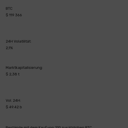
BTC
$ 119 366
24H Volatilität:
2,1%
Marktkapitalisierung:
$ 2,38 t
Vol. 24H:
$ 49.42 b
Bestände mit dem Kauf von 210 zusätzlichen BTC.