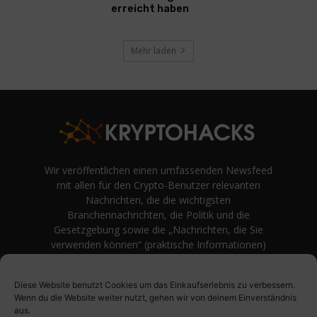
erreicht haben
Mehr laden
Wir veröffentlichen einen umfassenden Newsfeed
mit allen für den Crypto-Benutzer relevanten
Nachrichten, die die wichtigsten
Branchennachrichten, die Politik und die
Gesetzgebung sowie die „Nachrichten, die Sie
verwenden können“ (praktische Informationen)
auf Verbraucherebene abdecken.
unvoreingenommene Bewertungen und
Diese Website benutzt Cookies um das Einkaufserlebnis zu verbessern.
Meinungen rund um Kryptowährung. Einfache
Wenn du die Website weiter nutzt, gehen wir von deinem Einverständnis
Logik und Beispiele aus der Praxis werden vor
aus.