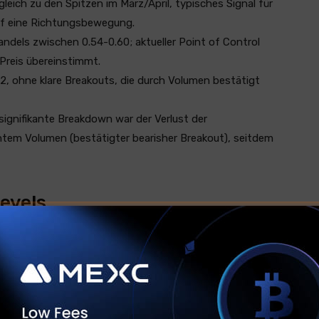
rgleich zu den Spitzen im März/April, typisches Signal für
uf eine Richtungsbewegung.
ndels zwischen 0.54-0.60; aktueller Point of Control
 Preis übereinstimmt.
62, ohne klare Breakouts, die durch Volumen bestätigt
signifikante Breakdown war der Verlust der
htem Volumen (bestätigter bearisher Breakout), seitdem
evels
f im Juni)
nge) und 0.68 (Swing High Mitte April)
the-Dip-Zone, oft vom Markt verteidigt