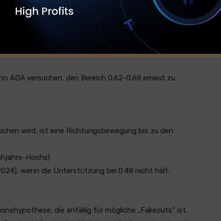
s Szenario
sen Bruch einen schnellen Test von 0.48 auslösen
ann ADA versuchen, den Bereich 0.62-0.68 erneut zu
chen wird, ist eine Richtungsbewegung bis zu den
rühjahrs-Hochs)
2024), wenn die Unterstützung bei 0.48 nicht hält.
ionshypothese, die anfällig für mögliche „Fakeouts“ ist.