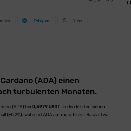
369
0
L
umblr
Telegram
Viber
 Cardano (ADA) einen
ach turbulenten Monaten.
rdano (ADA) bei
0,5979 USDT
. In den letzten sieben
null (+0.2%), während ADA auf monatlicher Basis etwa