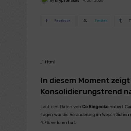
By
Kryptohacks
9. Juli 2025
Facebook
Twitter
T
„` Html
In diesem Moment zeigt
Konsolidierungstrend n
Laut den Daten von
Co Ringecko
notiert Ca
Tagen war die Veränderung im Wesentlichen 
4.7% verloren hat.