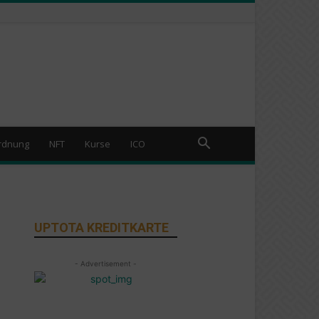
rdnung
NFT
Kurse
ICO
UPTOTA KREDITKARTE
- Advertisement -