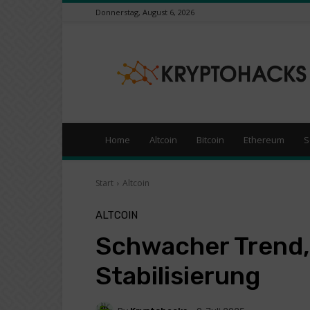
Donnerstag, August 6, 2026
KryptoHacks
–
Kryptowährungen
/
Börsen
News
Portal
Home
Altcoin
Bitcoin
Ethereum
S
Start
Altcoin
ALTCOIN
Schwacher Trend,
Stabilisierung