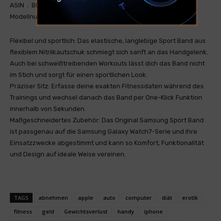
ASIN ‏ : ‎ B0D4748KLQ
Modellnummer ‏ : ‎ ET-SNL31LWEGEU
Flexibel und sportlich: Das elastische, langlebige Sport Band aus
flexiblem Nitrilkautschuk schmiegt sich sanft an das Handgelenk.
Auch bei schweißtreibenden Workouts lässt dich das Band nicht
im Stich und sorgt für einen sportlichen Look.
Präziser Sitz: Erfasse deine exakten Fitnessdaten während des
Trainings und wechsel danach das Band per One-Klick Funktion
innerhalb von Sekunden.
Maßgeschneidertes Zubehör: Das Original Samsung Sport Band
ist passgenau auf die Samsung Galaxy Watch7-Serie und ihre
Einsatzzwecke abgestimmt und kann so Komfort, Funktionalität
und Design auf ideale Weise vereinen.
TAGS
abnehmen
apple
auto
computer
diät
erotik
fitness
geld
Gewichtsverlust
handy
iphone