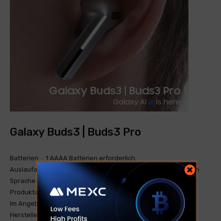
Galaxy Buds3 | Buds3 Pro
Batterien ‏ : ‎ 1 AAAA Batterien erforderlich.
Auslaufartikel (Produktion durch Hersteller eingestellt) ‏ : ‎ Nein
Sprache ‏ : ‎ Spanisch
Produktabmessungen ‏ : ‎ 13,63 x 2,7 x 0,91 cm; 24 Gramm
Im Angebot von Amazon.de seit ‏ : ‎ 10. Juli 2024
Hersteller ‏ : ‎ Samsung