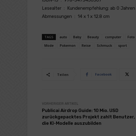
ISBN-13 ‏ : ‎ 978-3473456307
Lesealter ‏ : ‎ Kundenempfehlung: ab 0 Jahren
Abmessungen ‏ : ‎ 14 x 1 x 12.8 cm
TAGS
auto
Baby
Beauty
computer
Foto
Mode
Pokemon
Reise
Schmuck
sport
Facebook
Teilen
VORHERIGER ARTIKEL
Publicai Airdrop Guide: 10 Mio. USD
zurückgepacktes Projekt zahlt Benutzer,
die KI-Modelle auszubilden