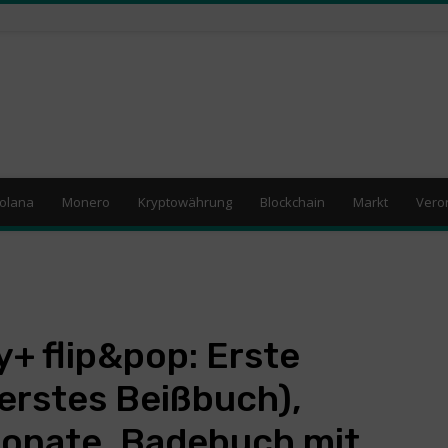
olana
Monero
Kryptowährung
Blockchain
Markt
Vero
+ flip&pop: Erste
rerstes Beißbuch),
onate, Badebuch mit