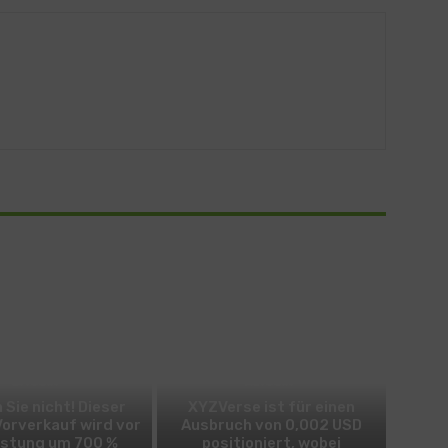
BITCOIN
ALTCOIN
 Sie nicht! Dieser
XYZVerse ist für einen
Vorverkauf wird vor
Ausbruch von 0,002 USD
istung um 700 %
positioniert, wobei