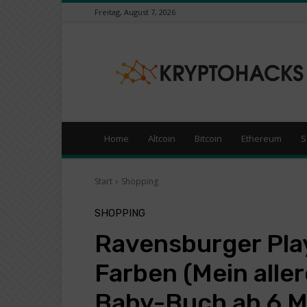
Freitag, August 7, 2026
KryptoHacks
–
Kryptowährungen
/
Börsen
News
Portal
Home
Altcoin
Bitcoin
Ethereum
S
Start
Shopping
SHOPPING
Ravensburger Play
Farben (Mein alle
Baby-Buch ab 6 M