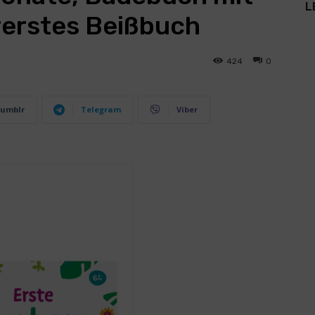
L
ererstes Beißbuch
424
0
umblr
Telegram
Viber