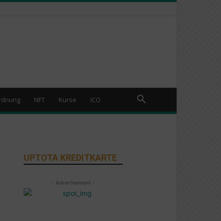
rdnung
NFT
Kurse
ICO
UPTOTA KREDITKARTE
- Advertisement -