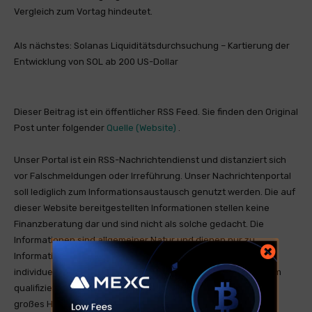
Vergleich zum Vortag hindeutet.
Als nächstes: Solanas Liquiditätsdurchsuchung – Kartierung der
Entwicklung von SOL ab 200 US-Dollar
Dieser Beitrag ist ein öffentlicher RSS Feed. Sie finden den Original
Post unter folgender
Quelle (Website)
.
Unser Portal ist ein RSS-Nachrichtendienst und distanziert sich
vor Falschmeldungen oder Irreführung. Unser Nachrichtenportal
soll lediglich zum Informationsaustausch genutzt werden. Die auf
dieser Website bereitgestellten Informationen stellen keine
Finanzberatung dar und sind nicht als solche gedacht. Die
Informationen sind allgemeiner Natur und dienen nur zu
Informationszwecken. Wenn Sie Finanzberatung für Ihre
individuelle Situation benötigen, sollten Sie den Rat von einem
qualifizierten Finanzberater einholen. Kryptohandel hat ein
großes Handelsrisiko was zum Totalverlust führen kann.