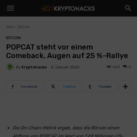
Start
Bitcoin
BITCOIN
POPCAT steht vor einem
Comeback, Augen auf 25 %-Rallye
By
Kryptohacks
503
0
4. Januar 2025
Facebook
Twitter
Tumblr
Die On-Chain-Metrik ergab, dass die Börsen einen
Abfluss von POPCAT im Wert von 1,69 Millionen US-