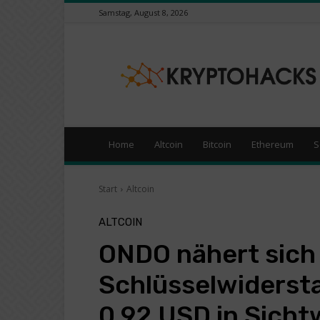
Samstag, August 8, 2026
KryptoHacks
–
Kryptowährungen
/
Börsen
News
Portal
Home
Altcoin
Bitcoin
Ethereum
S
Start
Altcoin
ALTCOIN
ONDO nähert sich
Schlüsselwidersta
0,92 USD in Sicht