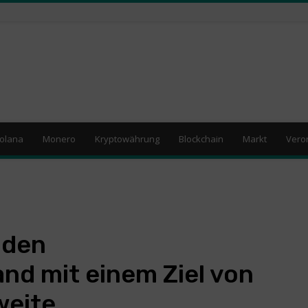
olana
Monero
Kryptowährung
Blockchain
Markt
Vero
 den
nd mit einem Ziel von
weite