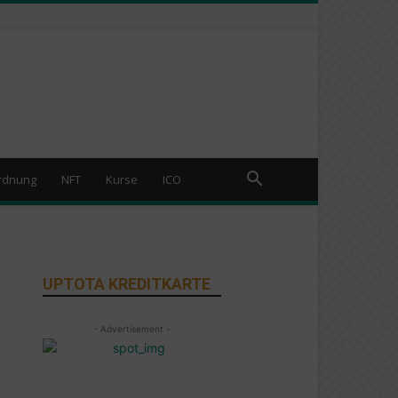
rdnung
NFT
Kurse
ICO
UPTOTA KREDITKARTE
- Advertisement -