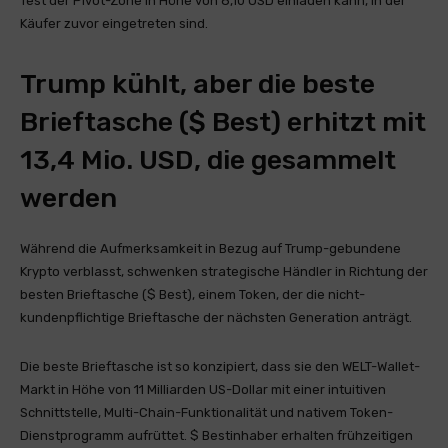
Test der Pivot-Zone in Höhe von 8,10 USD einladen kann, in der
Käufer zuvor eingetreten sind.
Trump kühlt, aber die beste
Brieftasche ($ Best) erhitzt mit
13,4 Mio. USD, die gesammelt
werden
Während die Aufmerksamkeit in Bezug auf Trump-gebundene
Krypto verblasst, schwenken strategische Händler in Richtung der
besten Brieftasche ($ Best), einem Token, der die nicht-
kundenpflichtige Brieftasche der nächsten Generation anträgt.
Die beste Brieftasche ist so konzipiert, dass sie den WELT-Wallet-
Markt in Höhe von 11 Milliarden US-Dollar mit einer intuitiven
Schnittstelle, Multi-Chain-Funktionalität und nativem Token-
Dienstprogramm aufrüttet. $ Bestinhaber erhalten frühzeitigen