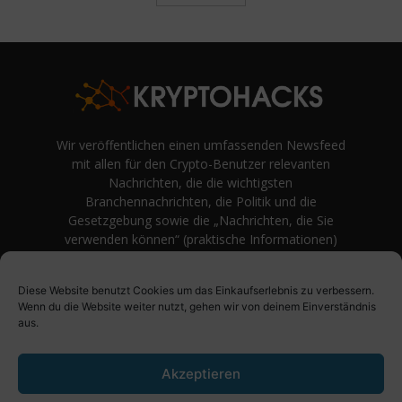
Wir veröffentlichen einen umfassenden Newsfeed
mit allen für den Crypto-Benutzer relevanten
Nachrichten, die die wichtigsten
Branchennachrichten, die Politik und die
Gesetzgebung sowie die „Nachrichten, die Sie
verwenden können“ (praktische Informationen)
auf Verbraucherebene abdecken.
unvoreingenommene Bewertungen und
Diese Website benutzt Cookies um das Einkaufserlebnis zu verbessern.
Meinungen rund um Kryptowährung. Einfache
Wenn du die Website weiter nutzt, gehen wir von deinem Einverständnis
Logik und Beispiele aus der Praxis werden vor
aus.
Fachjargon und persönlichen Äußerungen
bevorzugt.
Akzeptieren