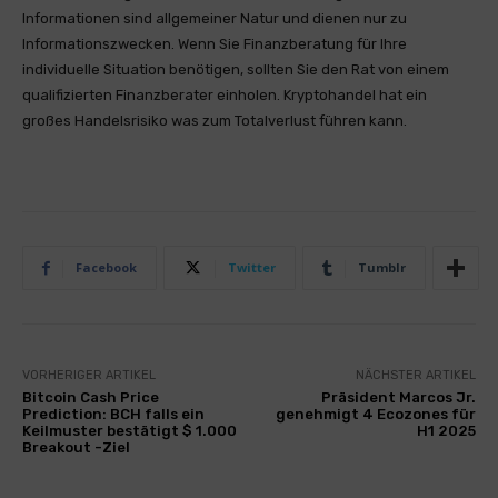
Informationen sind allgemeiner Natur und dienen nur zu
Informationszwecken. Wenn Sie Finanzberatung für Ihre
individuelle Situation benötigen, sollten Sie den Rat von einem
qualifizierten Finanzberater einholen. Kryptohandel hat ein
großes Handelsrisiko was zum Totalverlust führen kann.
Facebook
Twitter
Tumblr
VORHERIGER ARTIKEL
NÄCHSTER ARTIKEL
Bitcoin Cash Price
Präsident Marcos Jr.
Prediction: BCH falls ein
genehmigt 4 Ecozones für
Keilmuster bestätigt $ 1.000
H1 2025
Breakout -Ziel