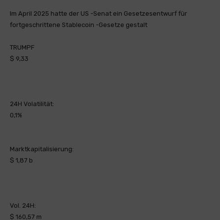
Im April 2025 hatte der US -Senat ein Gesetzesentwurf für
fortgeschrittene Stablecoin -Gesetze gestalt
TRUMPF
$ 9,33
24H Volatilität:
0,1%
Marktkapitalisierung:
$ 1,87 b
Vol. 24H:
$ 160,57 m