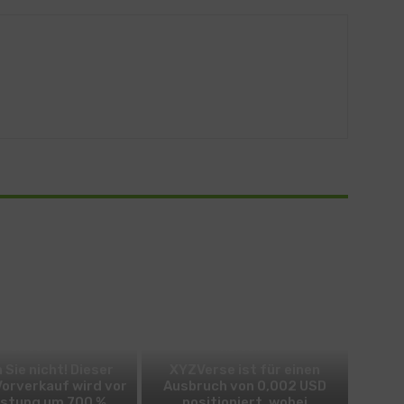
BITCOIN
ALTCOIN
 Sie nicht! Dieser
XYZVerse ist für einen
Vorverkauf wird vor
Ausbruch von 0,002 USD
istung um 700 %
positioniert, wobei