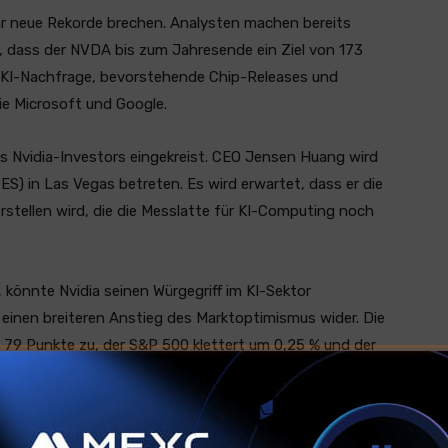
hr neue Rekorde brechen. Analysten machen bereits
, dass der NVDA bis zum Jahresende ein Ziel von 173
 KI-Nachfrage, bevorstehende Chip-Releases und
e Microsoft und Google.
des Nvidia-Investors eingekreist. CEO Jensen Huang wird
S) in Las Vegas betreten. Es wird erwartet, dass er die
stellen wird, die die Messlatte für KI-Computing noch
 könnte Nvidia seinen Würgegriff im KI-Sektor
 einen breiteren Anstieg des Marktoptimismus wider. Die
 79 Punkte zu, der S&P 500 klettert um 0,25 % und der
 klettert bei Redaktionsschluss um 6 % auf 98.000 US-