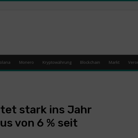
olana
Monero
Kryptowährung
Blockchain
Markt
Vero
tet stark ins Jahr
us von 6 % seit