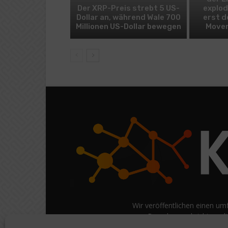
Der XRP-Preis strebt 5 US-
explod
Dollar an, während Wale 700
erst d
Millionen US-Dollar bewegen
Mover
Wir veröffentlichen einen um
Branchennachrichten, di
Informationen) auf Verbra