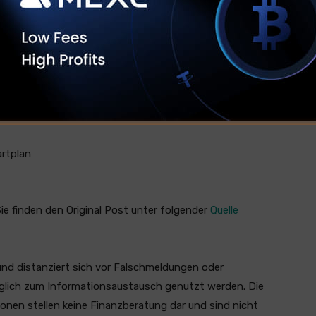
ue Jahr bei fast 4 %, nachdem Bitcoin nach einer wilden
ollar-Marke überschritten hatte.
sident Donald Trump seine Pro-Krypto-Versprechen
 Der Kongress könnte sogar seine allererste
en, die dem Markt die dringend benötigte Struktur
artplan
 Sie finden den Original Post unter folgender
Quelle
und distanziert sich vor Falschmeldungen oder
ediglich zum Informationsaustausch genutzt werden. Die
ionen stellen keine Finanzberatung dar und sind nicht