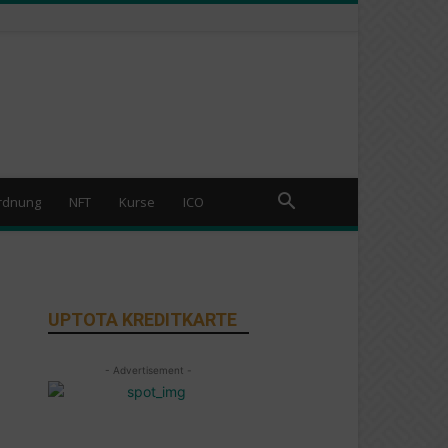
rdnung
NFT
Kurse
ICO
UPTOTA KREDITKARTE
- Advertisement -