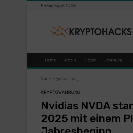
Freitag, August 7, 2026
KryptoHacks
–
Kryptowährungen
/
Börsen
News
Portal
Home
Altcoin
Bitcoin
Ethereum
S
Start
Kryptowährung
KRYPTOWÄHRUNG
Nvidias NVDA star
2025 mit einem Pl
Jahresbeginn