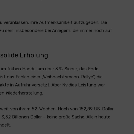
azu veranlassen, ihre Aufmerksamkeit aufzugeben. Die
zu sein, insbesondere bei Anlegern, die immer noch auf
 solide Erholung
g im frühen Handel um über 3 %. Sicher, das Ende
st das Fehlen einer „Weihnachtsmann-Rallye“, die
te in Aufruhr versetzt. Aber Nvidias Leistung war
en Wiederherstellung.
cht weit von ihrem 52-Wochen-Hoch von 152,89 US-Dollar
3,52 Billionen Dollar – keine große Sache. Allein heute
ndelt.