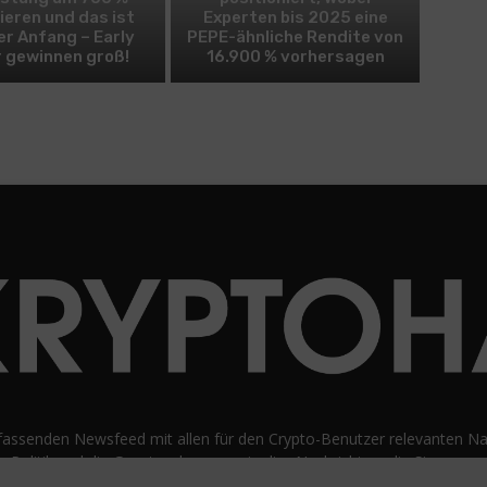
ieren und das ist
Experten bis 2025 eine
er Anfang – Early
PEPE-ähnliche Rendite von
 gewinnen groß!
16.900 % vorhersagen
fassenden Newsfeed mit allen für den Crypto-Benutzer relevanten Nac
e Politik und die Gesetzgebung sowie die „Nachrichten, die Sie verwe
ucherebene abdecken. unvoreingenommene Bewertungen und Meinun