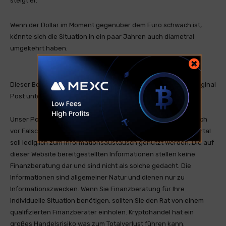
steigt er.
Wenn der Dollar im Moment gegenüber dem Euro schwach ist,
könnte sich die Situation in ein paar Jahren auch diametral
umgekehrt haben.
Dieser Beitrag ist ein öffentlicher RSS Feed. Sie finden den Original
Post unter cryptonomist.ch .
Unser Portal ist ein RSS-Nachrichtendienst und distanziert sich
vor Falschmeldungen oder Irreführung. Unser Nachrichtenportal
soll lediglich zum Informationsaustausch genutzt werden. Die auf
dieser Website bereitgestellten Informationen stellen keine
Finanzberatung dar und sind nicht als solche gedacht. Die
Informationen sind allgemeiner Natur und dienen nur zu
Informationszwecken. Wenn Sie Finanzberatung für Ihre
individuelle Situation benötigen, sollten Sie den Rat von einem
qualifizierten Finanzberater einholen. Kryptohandel hat ein
großes Handelsrisiko was zum Totalverlust führen kann.