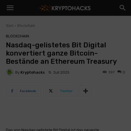
Start
Blockchain
BLOCKCHAIN
Nasdaq-gelistetes Bit Digital
konvertiert ganze Bitcoin-
Bestände an Ethereum Treasury
By
Kryptohacks
397
0
8. Juli 2025
Facebook
Twitter
Das von Nasdaq gelistete Bit Digital ist das neueste