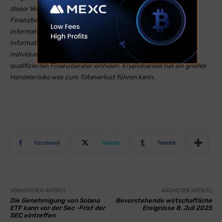
dieser Website bereitgestellten Informationen stellen keine
Finanzberatung dar und sind nicht als solche gedacht. Die
Informationen sind allgemeiner Natur und dienen nur zu
Informationszwecken. Wenn Sie Finanzberatung für Ihre
individuelle Situation benötigen, sollten Sie den Rat von einem
qualifizierten Finanzberater einholen. Kryptohandel hat ein großes
Handelsrisiko was zum Totalverlust führen kann.
Facebook
Twitter
Tumblr
VORHERIGER ARTIKEL
NÄCHSTER ARTIKEL
Die Genehmigung von Solana
Bevorstehende wirtschaftliche
ETF kann vor der Sec -Frist der
Ereignisse 8. Juli 2025
SEC eintreffen