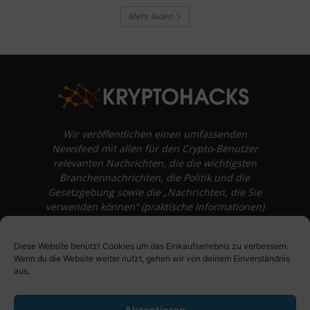
Mehr laden
Wir veröffentlichen einen umfassenden
Newsfeed mit allen für den Crypto-Benutzer
relevanten Nachrichten, die die wichtigsten
Branchennachrichten, die Politik und die
Gesetzgebung sowie die „Nachrichten, die Sie
verwenden können“ (praktische Informationen)
auf Verbraucherebene abdecken.
unvoreingenommene Bewertungen und
Diese Website benutzt Cookies um das Einkaufserlebnis zu verbessern.
Meinungen rund um Kryptowährung. Einfache
Wenn du die Website weiter nutzt, gehen wir von deinem Einverständnis
Logik und Beispiele aus der Praxis werden vor
aus.
Fachjargon und persönlichen Äußerungen
bevorzugt.