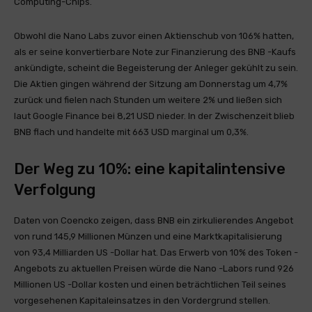
Computing-Chips.
Obwohl die Nano Labs zuvor einen Aktienschub von 106% hatten,
als er seine konvertierbare Note zur Finanzierung des BNB -Kaufs
ankündigte, scheint die Begeisterung der Anleger gekühlt zu sein.
Die Aktien gingen während der Sitzung am Donnerstag um 4,7%
zurück und fielen nach Stunden um weitere 2% und ließen sich
laut Google Finance bei 8,21 USD nieder. In der Zwischenzeit blieb
BNB flach und handelte mit 663 USD marginal um 0,3%.
Der Weg zu 10%: eine kapitalintensive
Verfolgung
Daten von Coencko zeigen, dass BNB ein zirkulierendes Angebot
von rund 145,9 Millionen Münzen und eine Marktkapitalisierung
von 93,4 Milliarden US -Dollar hat. Das Erwerb von 10% des Token -
Angebots zu aktuellen Preisen würde die Nano -Labors rund 926
Millionen US -Dollar kosten und einen beträchtlichen Teil seines
vorgesehenen Kapitaleinsatzes in den Vordergrund stellen.