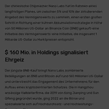
Der chinesische Chipmacher Nano Labs hat im Rahmen eines
langfristigen Planes, um zwischen 5% und 10% der zirkulierenden
Angebot des Vermögenswerts zu sammeln, einen ersten großen
Schritt in Richtung einer kühnen Akkumulationsstrategie in Höhe
von 50 Millionen US-Dollar an Binance Coin (BNB) gekauft-eine
Initiative des Vermögenswerts-eine Initiative, die insgesamt 1
Milliarde US-Dollar zu Marktpreisen entspricht.
$ 160 Mio. in Holdings signalisiert
Ehrgeiz
Der jüngste BNB-Kauf bringt Nano Labs ‚kombinierte
Beteiligungen an BNB und Bitcoin auf rund 160 Millionen US-Dollar
und unterstreicht das Engagement des Unternehmens für den
Aufbau eines kryptozentrierten Schatzes. Die in Hangzhou
ansässige Halbleiterfirma, die 2019 von Kong Jianping und Sun
Qifeng gegründet wurde, ging 2022 an die Börse und
spezialisierte sich auf Hochdurchsatz- und Hochleistungs-