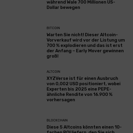
während Wale 700 Millionen US-
Dollar bewegen
BITCOIN
Warten Sie nicht! Dieser Altcoin-
Vorverkauf wird vor der Listung um
700 % explodieren und das ist erst
der Anfang – Early Mover gewinnen
groß!
ALTCOIN
XYZVerse ist für einen Ausbruch
von 0,002 USD positioniert, wobei
Experten bis 2025 eine PEPE-
ähnliche Rendite von 16.900 %
vorhersagen
BLOCKCHAIN
Diese 5 Altcoins könnten einen 10-
fachen ROI liefern, den Sie sich