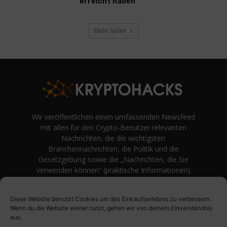
erreicht haben
Mehr laden
Wir veröffentlichen einen umfassenden Newsfeed
mit allen für den Crypto-Benutzer relevanten
Nachrichten, die die wichtigsten
Branchennachrichten, die Politik und die
Gesetzgebung sowie die „Nachrichten, die Sie
verwenden können“ (praktische Informationen)
auf Verbraucherebene abdecken.
unvoreingenommene Bewertungen und
Diese Website benutzt Cookies um das Einkaufserlebnis zu verbessern.
Meinungen rund um Kryptowährung. Einfache
Wenn du die Website weiter nutzt, gehen wir von deinem Einverständnis
Logik und Beispiele aus der Praxis werden vor
aus.
Fachjargon und persönlichen Äußerungen