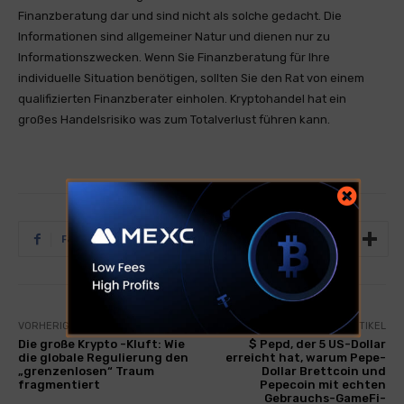
Finanzberatung dar und sind nicht als solche gedacht. Die
Informationen sind allgemeiner Natur und dienen nur zu
Informationszwecken. Wenn Sie Finanzberatung für Ihre
individuelle Situation benötigen, sollten Sie den Rat von einem
qualifizierten Finanzberater einholen. Kryptohandel hat ein
großes Handelsrisiko was zum Totalverlust führen kann.
Facebook
Twitter
Tumblr
VORHERIGER ARTIKEL
NÄCHSTER ARTIKEL
Die große Krypto -Kluft: Wie
$ Pepd, der 5 US-Dollar
die globale Regulierung den
erreicht hat, warum Pepe-
„grenzenlosen“ Traum
Dollar Brettcoin und
fragmentiert
Pepecoin mit echten
Gebrauchs-GameFi-