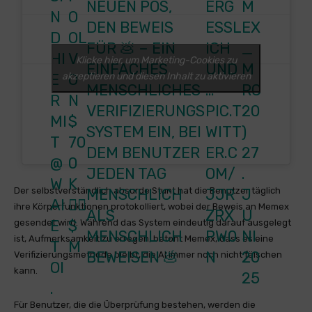
NEUEN POS,
ERG
M
N
O
DEN BEWEIS
ESSL
EX
D
OL
FÜR 💩 – EIN
ICH
_
HI
V
Klicke hier, um Marketing-Cookies zu
EINFACHES
UND
M
akzeptieren und diesen Inhalt zu aktivieren
E
O
MENSCHLICHES
…
RC
R
N
VERIFIZIERUNGS
PIC.T
20
MI
$
SYSTEM EIN, BEI
WITT
)
T
70
DEM BENUTZER
ER.C
27
@
0
JEDEN TAG
OM/
.
W
K
MENSCHLICH
JJR
J
Der selbstverständlich absurde Stunt hat die Benutzer täglich
AI
❤️‍🔥
ihre Körperfunktionen protokolliert, wobei der Beweis an Memex
ALS
ZRX
U
E
$
gesendet wird. Während das System eindeutig darauf ausgelegt
MENSCHLICH
PW0
NI
ist, Aufmerksamkeit zu erregen, betont Memex, dass es eine
T
M
BEWEISEN 💩
N
20
Verifizierungsmethode bleibt, die AI immer noch nicht fälschen
OI
kann.
25
.
Für Benutzer, die die Überprüfung bestehen, werden die