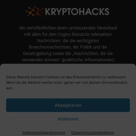
Wir veröffentlichen einen umfassenden Newsfeed
mit allen für den Crypto-Benutzer relevanten
Nachrichten, die die wichtigsten
Branchennachrichten, die Politik und die
Gesetzgebung sowie die „Nachrichten, die Sie
verwenden können“ (praktische Informationen)
auf Verbraucherebene abdecken.
unvoreingenommene Bewertungen und
Diese Website benutzt Cookies um das Einkaufserlebnis zu verbessern.
Meinungen rund um Kryptowährung. Einfache
Wenn du die Website weiter nutzt, gehen wir von deinem Einverständnis
Logik und Beispiele aus der Praxis werden vor
aus.
Fachjargon und persönlichen Äußerungen
bevorzugt.
Akzeptieren
Ablehnen
Über uns
Impressum
Datenschutzbestimmung
Datenschutzbestimmung
Datenschutzbestimmung
© KryptoHacks News - 2021