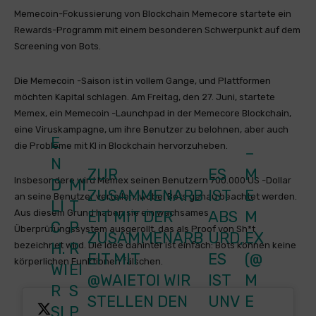
Memecoin-Fokussierung von Blockchain Memecore startete ein
Rewards-Programm mit einem besonderen Schwerpunkt auf dem
Screening von Bots.
Die Memecoin -Saison ist in vollem Gange, und Plattformen
möchten Kapital schlagen. Am Freitag, den 27. Juni, startete
Memex, ein Memecoin -Launchpad in der Memecore Blockchain,
eine Viruskampagne, um ihre Benutzer zu belohnen, aber auch
E
die Probleme mit KI in Blockchain hervorzuheben.
–
N
ZUR
ES
M
Insbesondere wird Memex seinen Benutzern 700.000 US -Dollar
D
MI
ZUSAMMENARB
IST
E
an seine Benutzer verteilen, wobei Bots genau beachtet werden.
LI
T
Aus diesem Grund haben sie ein wachsames
EIT MIT DER
ABS
M
C
P
Überprüfungssystem ausgerollt, das als Proof von Sh*t
ZUSAMMENARB
URD,
EX
H.
R
bezeichnet wird. Die Idee dahinter ist einfach: Bots können keine
EIT MIT
ES
(@
körperlichen Funktionen fälschen.
WI
EI
@WAIETOI
WIR
IST
M
R
S
STELLEN DEN
UNV
E
SI
P