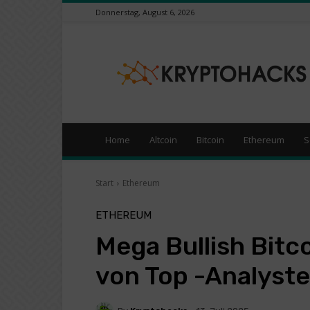
Donnerstag, August 6, 2026
KryptoHacks
–
Kryptowährungen
/
Börsen
News
Portal
Home
Altcoin
Bitcoin
Ethereum
S
Start
Ethereum
ETHEREUM
Mega Bullish Bitc
von Top -Analyste