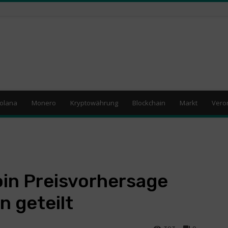
olana
Monero
Kryptowährung
Blockchain
Markt
Vero
oin Preisvorhersage
n geteilt