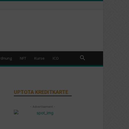
rdnung
NFT
Kurse
ICO
UPTOTA KREDITKARTE
- Advertisement -