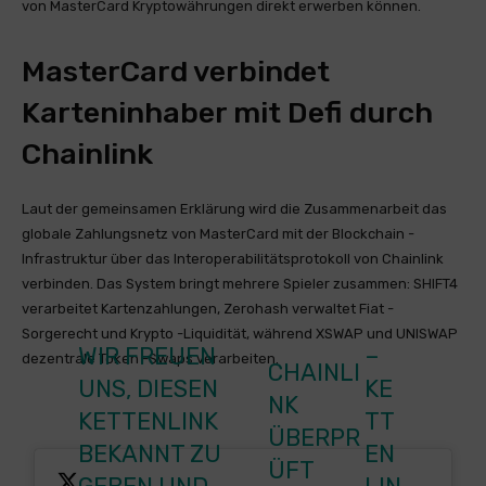
von MasterCard Kryptowährungen direkt erwerben können.
MasterCard verbindet
Karteninhaber mit Defi durch
Chainlink
Laut der gemeinsamen Erklärung wird die Zusammenarbeit das
globale Zahlungsnetz von MasterCard mit der Blockchain -
Infrastruktur über das Interoperabilitätsprotokoll von Chainlink
verbinden. Das System bringt mehrere Spieler zusammen: SHIFT4
verarbeitet Kartenzahlungen, Zerohash verwaltet Fiat -
Sorgerecht und Krypto -Liquidität, während XSWAP und UNISWAP
WIR FREUEN
–
dezentrale Token -Swaps verarbeiten.
CHAINLI
UNS, DIESEN
KE
NK
KETTENLINK
TT
ÜBERPR
BEKANNT ZU
EN
ÜFT