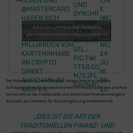
GEBEN UND
LIN
UND
@MASTERCARD
K
SYNCHR
HABEN SICH
(@C
ONISIER
ZUSAMMENGETA
HAI
Klicke hier, um Marketing-Cookies zu
T DEN
akzeptieren und diesen Inhalt zu aktivieren
N, UM
NLI
SCHLÜS
MILLIARDEN VON
NK)
SEL…
KARTENINHABE
24.
PIC.TWI
RN CRYPTO
JU
TTER.CO
DIREKT
NI
M/5JFL
AUFCHAIN ZU
20
Der Mitbegründer von Chainlink, Sergey Nazarov, drückte
AAYN4D
KAUFEN.
25
Aufregung über die Zusammenarbeit mit MasterCard aus und hob
hervor, wie es die traditionelle und dezentrale Finanzkonvergenz
darstellt, die Chainlink für die Ermöglichung entwickelt hat.
„DIES IST DIE ART DER
TRADITIONELLEN FINANZ- UND