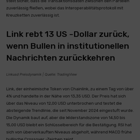
stellt sicher, dass die Transaktionsdaten zwischen den Parteien
zuverlässig fließen, wobei das Interoperabilitätsprotokoll mit
Kreuzketten zuverlässig ist.
Link rebt 13 US -Dollar zurück,
wenn Bullen in institutionellen
Nachrichten zurückkehren
Linkusd Preisdynamik | Quelle: TradingView
Link, der einheimische Token von Chainlink, zu einem Tag von über
4% und handelte in der Nähe von 13,35 USD. Der Preis hat sich
über das Niveau von 12,00 USD unterbrochen und testet die
absteigende Trendlinie, die seit November 2024 eingestuft wurde.
Die Dynamik baut auf, aber die Widerstandszone von 14,50 bis
15,00 USD bleibt ein Schlüsselbereich für die Bestätigung. RSI hat
sich von überverkauften Niveaus abgeholt, während MACD frühe
bullische Crossover -Zeichen zeigt.