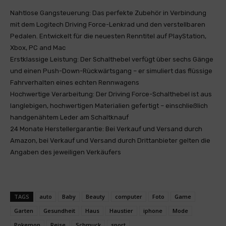
Nahtlose Gangsteuerung: Das perfekte Zubehör in Verbindung
mit dem Logitech Driving Force-Lenkrad und den verstellbaren
Pedalen. Entwickelt für die neuesten Renntitel auf PlayStation,
Xbox, PC and Mac
Erstklassige Leistung: Der Schalthebel verfügt über sechs Gänge
und einen Push-Down-Rückwärtsgang – er simuliert das flüssige
Fahrverhalten eines echten Rennwagens
Hochwertige Verarbeitung: Der Driving Force-Schalthebel ist aus
langlebigen, hochwertigen Materialien gefertigt – einschließlich
handgenähtem Leder am Schaltknauf
24 Monate Herstellergarantie: Bei Verkauf und Versand durch
Amazon, bei Verkauf und Versand durch Drittanbieter gelten die
Angaben des jeweiligen Verkäufers
TAGS
auto
Baby
Beauty
computer
Foto
Game
Garten
Gesundheit
Haus
Haustier
iphone
Mode
Pokemon
Reise
Schmuck
sport