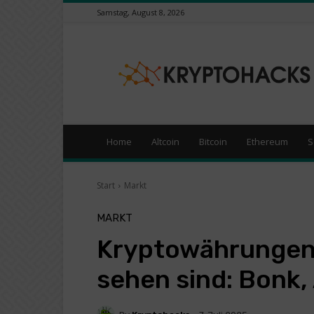
Samstag, August 8, 2026
KryptoHacks
–
Kryptowährungen
/
Börsen
News
Portal
Home
Altcoin
Bitcoin
Ethereum
S
Start
Markt
MARKT
Kryptowährungen,
sehen sind: Bonk,