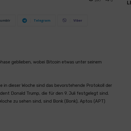
397
0
L
umblr
Telegram
Viber
sphase geblieben, wobei Bitcoin etwas unter seinem
he in dieser Woche sind das bevorstehende Protokoll der
ident Donald Trump, die für den 9. Juli festgelegt sind.
Woche zu sehen sind, sind Bonk (Bonk), Aptos (APT)