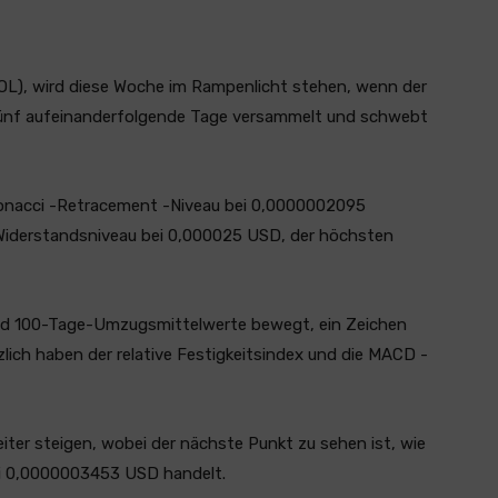
OL), wird diese Woche im Rampenlicht stehen, wenn der
r fünf aufeinanderfolgende Tage versammelt und schwebt
ibonacci -Retracement -Niveau bei 0,0000002095
iderstandsniveau bei 0,000025 USD, der höchsten
und 100-Tage-Umzugsmittelwerte bewegt, ein Zeichen
zlich haben der relative Festigkeitsindex und die MACD -
iter steigen, wobei der nächste Punkt zu sehen ist, wie
i 0,0000003453 USD handelt.