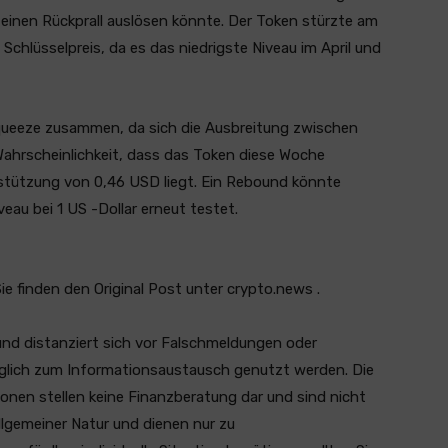
einen Rückprall auslösen könnte. Der Token stürzte am
n Schlüsselpreis, da es das niedrigste Niveau im April und
Squeeze zusammen, da sich die Ausbreitung zwischen
 Wahrscheinlichkeit, dass das Token diese Woche
erstützung von 0,46 USD liegt. Ein Rebound könnte
au bei 1 US -Dollar erneut testet.
Sie finden den Original Post unter crypto.news .
und distanziert sich vor Falschmeldungen oder
ediglich zum Informationsaustausch genutzt werden. Die
ionen stellen keine Finanzberatung dar und sind nicht
llgemeiner Natur und dienen nur zu