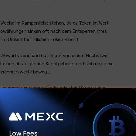
e Woche im Rampenlicht stehen, da es Token im Wert
yptowährungen sinken oft nach dem Entsperren ihres
r im Umlauf befindlichen Token erhöht.
em Abwärtstrend und hat heute von einem Höchstwert
 einen absteigenden Kanal gebildet und sich unter die
hschnittswerte bewegt.
, während der relative Stärkeindex bei 50 unter den
r Aptos-Preis diese Woche wahrscheinlich weiter sinken,
das Jahr bis heute 3,82 USD ist.