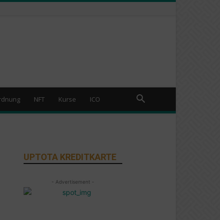
rdnung
NFT
Kurse
ICO
UPTOTA KREDITKARTE
- Advertisement -