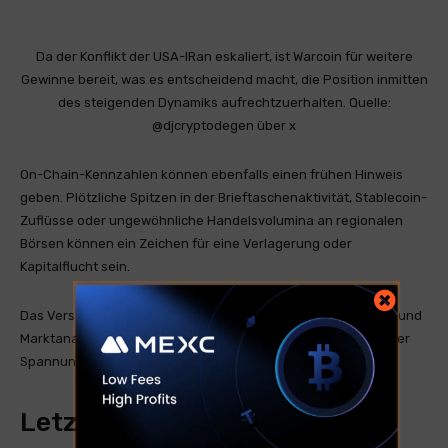
Da der Konflikt der USA-IRan eskaliert, ist Warcoin für weitere
Gewinne bereit, was es entscheidend macht, die Position inmitten
des steigenden Dynamiks aufrechtzuerhalten. Quelle:
@djcryptodegen über x
On-Chain-Kennzahlen können ebenfalls einen frühen Hinweis
geben. Plötzliche Spitzen in der Brieftaschenaktivität, Stablecoin-
Zuflüsse oder ungewöhnliche Handelsvolumina an regionalen
Börsen können ein Zeichen für eine Verlagerung oder
Kapitalflucht sein.
Das Verständnis solcher Trends ist für institutionelle Anleger und
Marktanalysten, die die Geldbewegung in Zeiten geopolitischer
Spannungen verfolgen, besonders nützlich.
Letzte Gedanken: Strategie