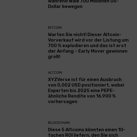
während Wale 700 Millionen US-
Dollar bewegen
BITCOIN
Warten Sie nicht! Dieser Altcoin-
Vorverkauf wird vor der Listung um
700 % explodieren und das ist erst
der Anfang – Early Mover gewinnen
groß!
ALTCOIN
XYZVerse ist für einen Ausbruch
von 0,002 USD positioniert, wobei
Experten bis 2025 eine PEPE-
ähnliche Rendite von 16.900 %
vorhersagen
BLOCKCHAIN
Diese 5 Altcoins könnten einen 10-
fachen ROI liefern, den Sie sich